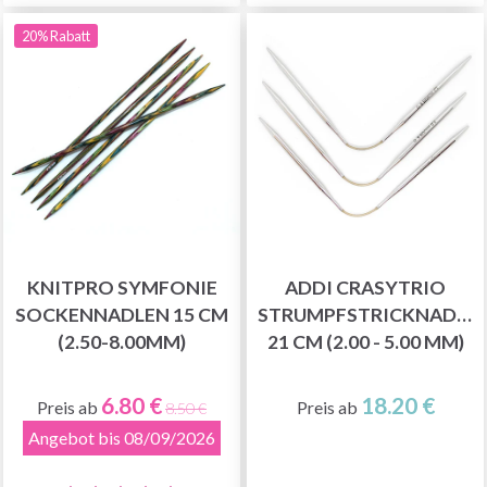
20% Rabatt
KNITPRO SYMFONIE
ADDI CRASYTRIO
SOCKENNADLEN 15 CM
STRUMPFSTRICKNADELN
(2.50-8.00MM)
21 CM (2.00 - 5.00 MM)
6.80 €
18.20 €
Preis ab
Preis ab
8.50 €
Angebot bis 08/09/2026