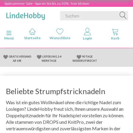
Spätsommer-Sale - Sparen Sie bis zu 50% - hier klicken
Anzeige ändern
Menü
GRATIS VERSAND
LIEFERUNG 2-4
90 TAGE
AB 69€
WERKTAGE
WIDERRUFSRECHT
Beliebte Strumpfstricknadeln
Was ist ein gutes Wollknäuel ohne die richtige Nadel zum
Loslegen? LindeHobby freut sich, Ihnen unsere Auswahl an
Doppelspitznadeln für Ihr Nadelspiel vorstellen zu können.
Alle stammen von DROPS und KnitPro, zwei der
vertrauenswürdigsten und zuverlässigsten Marken in der