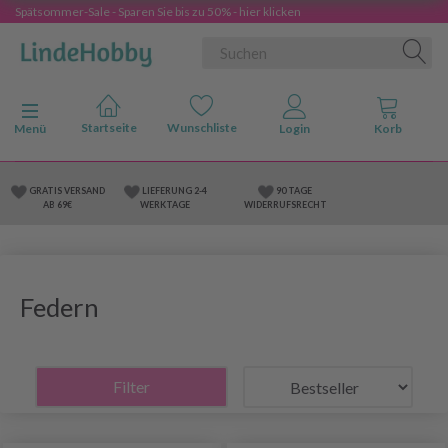
Spätsommer-Sale - Sparen Sie bis zu 50% - hier klicken
Anzeige ändern
Menü
GRATIS VERSAND
LIEFERUNG 2-4
90 TAGE
AB 69€
WERKTAGE
WIDERRUFSRECHT
Federn
Filter