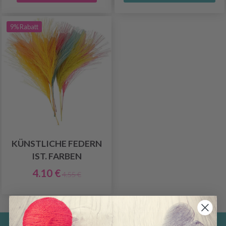
9% Rabatt
KÜNSTLICHE FEDERN
IST. FARBEN
4.10 €
4.55 €