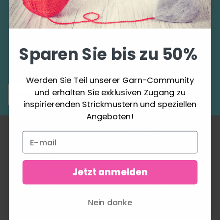
Sparen Sie bis zu 50%
Werden Sie Teil unserer Garn-Community und
erhalten Sie exklusiven Zugang zu
Sparen Sie bis zu 50%
inspirierenden Strickmustern und speziellen
Angeboten!
Werden Sie Teil unserer Garn-Community
und erhalten Sie exklusiven Zugang zu
Abonnieren
inspirierenden Strickmustern und speziellen
Angeboten!
ÜBER UNS
KONTO
Garn ist unsere
Mein
Leidenschaft! Wir lieben
Konto
Jetzt anmelden
es, allen unseren
Adressbuch
fantastischen
Garnenthusiasten Garn zu
Nein danke
Wunschliste
schicken. Ein wenig
Bestellverlauf
Inspiration für das nächste