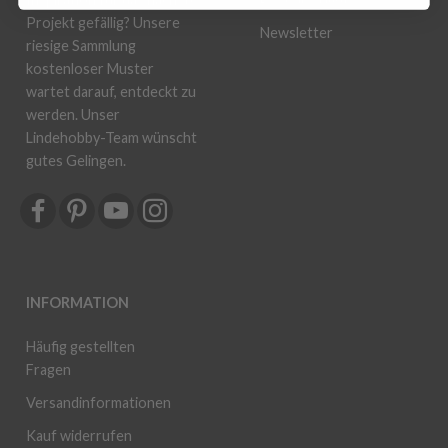
Projekt gefällig? Unsere
Newsletter
riesige Sammlung
kostenloser Muster
wartet darauf, entdeckt zu
werden. Unser
Lindehobby-Team wünscht
gutes Gelingen.
INFORMATION
Häufig gestellten
Fragen
Versandinformationen
Kauf widerrufen