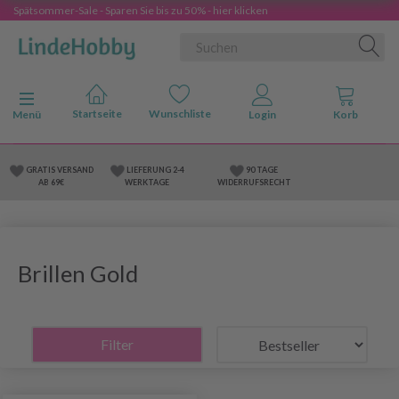
Spätsommer-Sale - Sparen Sie bis zu 50% - hier klicken
Anzeige ändern
Menü
GRATIS VERSAND
LIEFERUNG 2-4
90 TAGE
AB 69€
WERKTAGE
WIDERRUFSRECHT
Brillen Gold
Filter