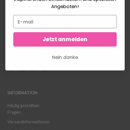
Bestellverlauf
Inspiration für das nächste
Angeboten!
Projekt gefällig? Unsere
Newsletter
riesige Sammlung
kostenloser Muster
wartet darauf, entdeckt zu
Jetzt anmelden
werden. Unser
Lindehobby-Team wünscht
gutes Gelingen.
Nein danke
INFORMATION
Häufig gestellten
Fragen
Versandinformationen