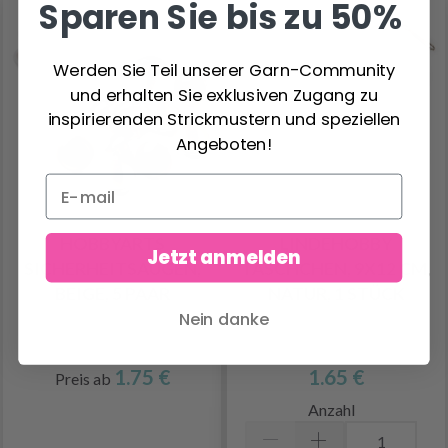
Sparen Sie bis zu 50%
Werden Sie Teil unserer Garn-Community
und erhalten Sie exklusiven Zugang zu
inspirierenden Strickmustern und speziellen
Angeboten!
HOBBYARTS
LINDEHOBBY
Jetzt anmelden
SICHERHEITSAUGEN,
TÄSCHCHEN, 9X12 CM,
BEIGE, 5 PAAR
NATUR, 1 STÜCK
Nein danke
1.75 €
1.65 €
Preis ab
Anzahl