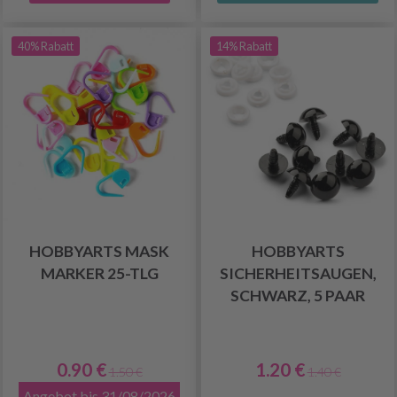
40% Rabatt
14% Rabatt
HOBBYARTS MASK
HOBBYARTS
MARKER 25-TLG
SICHERHEITSAUGEN,
SCHWARZ, 5 PAAR
0.90 €
1.20 €
1.50 €
1.40 €
Angebot bis 31/08/2026