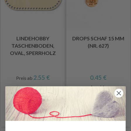
LINDEHOBBY
DROPS SCHAF 15 MM
TASCHENBODEN,
(NR. 627)
OVAL, SPERRHOLZ
2.55 €
0.45 €
Preis ab
Anzahl
In den Warenkorb
Alle Optionen ansehen