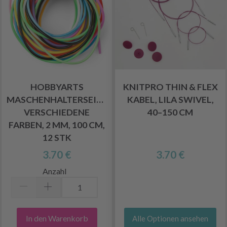
HOBBYARTS
KNITPRO THIN & FLEX
MASCHENHALTERSEILE,
KABEL, LILA SWIVEL,
VERSCHIEDENE
40–150 CM
FARBEN, 2 MM, 100 CM,
12 STK
3.70 €
3.70 €
Anzahl
In den Warenkorb
Alle Optionen ansehen