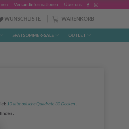
hmen
Versandinformationen
Über uns
WARENKORB
WUNSCHLISTE
SPÄTSOMMER-SALE
OUTLET
iel:
10 altmodische Quadrate 30 Decken
.
 finden
.