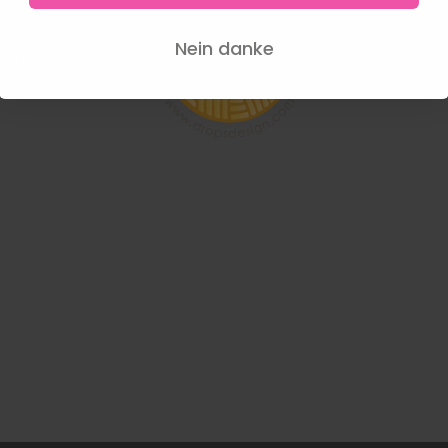
llverlauf
Nein danke
letter