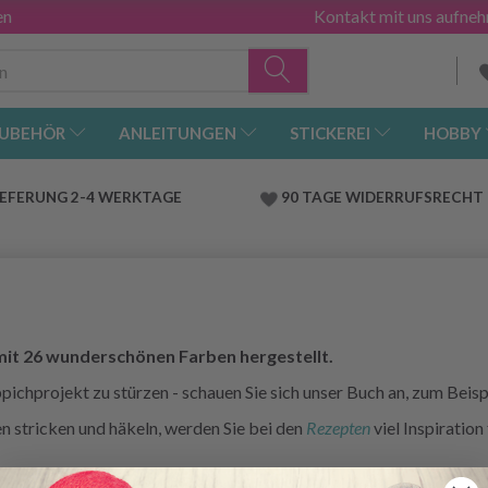
en
Kontakt mit uns aufne
UBEHÖR
ANLEITUNGEN
STICKEREI
HOBBY
IEFERUNG 2-4 WERKTAGE
90 TAGE WIDERRUFSRECHT
t 26 wunderschönen Farben hergestellt.
ppichprojekt zu stürzen - schauen Sie sich unser Buch an, zum Beisp
 stricken und häkeln, werden Sie bei den
Rezepten
viel Inspiration