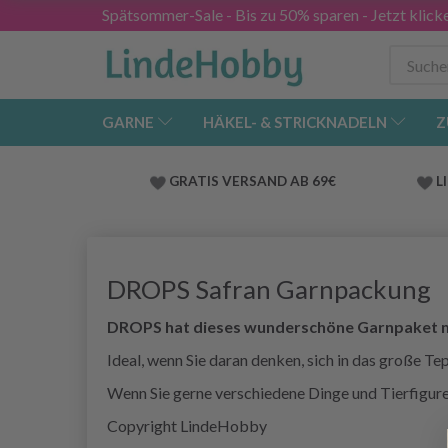
Spätsommer-Sale - Bis zu 50% sparen - Jetzt klick
GARNE
HÄKEL- & STRICKNADELN
Z
GRATIS VERSAND AB 69€
L
DROPS Safran Garnpackung
DROPS hat dieses wunderschöne Garnpaket mi
Ideal, wenn Sie daran denken, sich in das große Te
Wenn Sie gerne verschiedene Dinge und Tierfiguren
Copyright LindeHobby