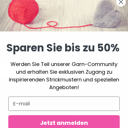
Sparen Sie bis zu 50%
den Sie Teil unserer Garn-Community und erhalten
Sparen Sie bis zu 50%
iven Zugang zu inspirierenden Strickmustern und spe
Angeboten!
Werden Sie Teil unserer Garn-Community
Abonnieren
und erhalten Sie exklusiven Zugang zu
inspirierenden Strickmustern und speziellen
Angeboten!
TO
FINDEN SIE UNS AUF
 Konto
ssbuch
Jetzt anmelden
chliste