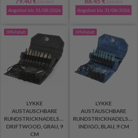
79.40 €
88.45 €
113.45 €
126.35 €
Angebot bis 31/08/2026
Angebot bis 31/08/2026
30% Rabatt
30% Rabatt
LYKKE
LYKKE
AUSTAUSCHBARE
AUSTAUSCHBARE
RUNDSTRICKNADELSET
RUNDSTRICKNADELSET
DRIFTWOOD, GRAU, 9
INDIGO, BLAU, 9 CM
CM