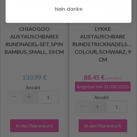
Nein danke
CHIAOGOO
LYKKE
AUSTAUSCHBARES
AUSTAUSCHBARE
RUNDNADEL-SET, SPIN
RUNDSTRICKNADELSET
BAMBUS, SMALL, 10 CM
COLOUR, SCHWARZ, 9
CM
133.99 €
88.45 €
126.35 €
Angebot bis 31/08/2026
Anzahl
Anzahl
In den Warenkorb
In den Warenkorb