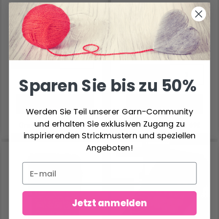
115.10 €
110.50 €
157.85 €
Angebot bis 31/08/2026
Anzahl
Anzahl
Sparen Sie bis zu 50%
In den Warenkorb
In den Warenkorb
Werden Sie Teil unserer Garn-Community
und erhalten Sie exklusiven Zugang zu
Gratis Versand ab 69€
Gratis Versand ab 69€
inspirierenden Strickmustern und speziellen
Angeboten!
30% Rabatt
Jetzt anmelden