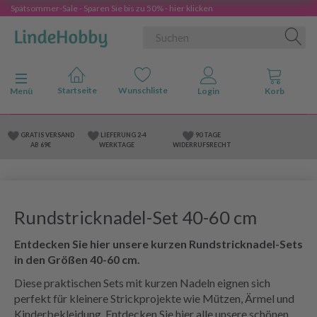
Spätsommer-Sale - Sparen Sie bis zu 50% - hier klicken
Anzeige ändern
Menü
GRATIS VERSAND
LIEFERUNG 2-4
90 TAGE
AB 69€
WERKTAGE
WIDERRUFSRECHT
Rundstricknadel-Set 40-60 cm
Entdecken Sie hier unsere kurzen Rundstricknadel-Sets
in den Größen 40-60 cm.
Diese praktischen Sets mit kurzen Nadeln eignen sich
perfekt für kleinere Strickprojekte wie Mützen, Ärmel und
Kinderbekleidung. Entdecken Sie hier alle unsere schönen