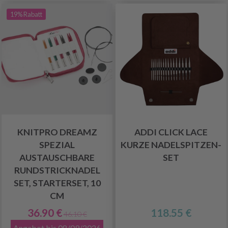
19% Rabatt
KNITPRO DREAMZ
ADDI CLICK LACE
SPEZIAL
KURZE NADELSPITZEN-
AUSTAUSCHBARE
SET
RUNDSTRICKNADEL
SET, STARTERSET, 10
CM
36.90 €
118.55 €
46.10 €
Angebot bis 08/09/2026