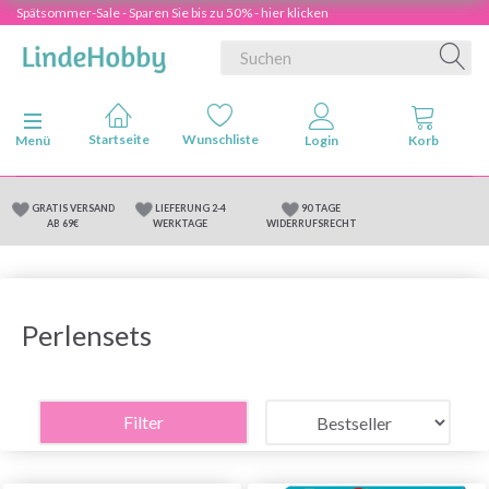
Spätsommer-Sale - Sparen Sie bis zu 50% - hier klicken
Anzeige ändern
Menü
GRATIS VERSAND
LIEFERUNG 2-4
90 TAGE
AB 69€
WERKTAGE
WIDERRUFSRECHT
Perlensets
Filter