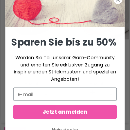
Sparen Sie bis zu 50%
HOBBYARTS GARN-
FÜLLGEFÄSS 300 G
TASCHE SCHWARZ
RAMM
Werden Sie Teil unserer Garn-Community
und erhalten Sie exklusiven Zugang zu
inspirierenden Strickmustern und speziellen
13.10 €
5.95 €
22.99 €
Angeboten!
Anzahl
Anzahl
In den Warenkorb
In den Warenkorb
Jetzt anmelden
Nein danke