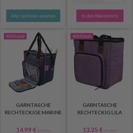
In den Warenkorb
Alle Optionen ansehen
40% Rabatt
46% Rabatt
GARNTASCHE
GARNTASCHE
RECHTECKIGE MARINE
RECHTECKIG LILA
14.99 €
13.25 €
24.99 €
24.99 €