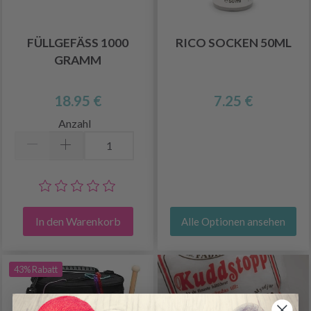
FÜLLGEFÄSS 1000 G
RICO SOCKEN 50ML
RAMM
18.95 €
7.25 €
Anzahl
In den Warenkorb
Alle Optionen ansehen
43% Rabatt