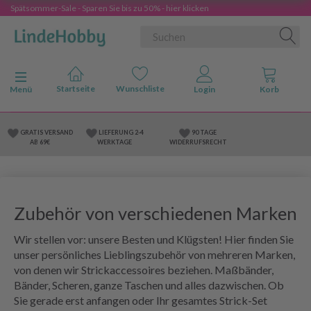
Spätsommer-Sale - Sparen Sie bis zu 50% - hier klicken
Anzeige ändern
Menü
GRATIS VERSAND
LIEFERUNG 2-4
90 TAGE
AB 69€
WERKTAGE
WIDERRUFSRECHT
Zubehör von verschiedenen Marken
Wir stellen vor: unsere Besten und Klügsten! Hier finden Sie
unser persönliches Lieblingszubehör von mehreren Marken,
von denen wir Strickaccessoires beziehen. Maßbänder,
Bänder, Scheren, ganze Taschen und alles dazwischen. Ob
Sie gerade erst anfangen oder Ihr gesamtes Strick-Set