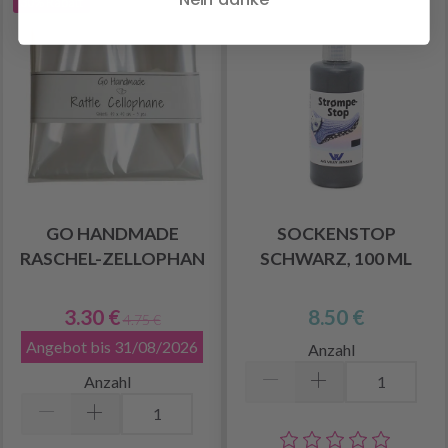
30% Rabatt
GO HANDMADE
SOCKENSTOP
RASCHEL-ZELLOPHAN
SCHWARZ, 100 ML
3.30 €
8.50 €
4.75 €
Angebot bis 31/08/2026
Anzahl
Anzahl