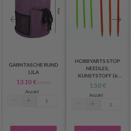
HOBBYARTS STOP
GARNTASCHE RUND
NEEDLES,
LILA
KUNSTSTOFF (6
13.10 €
NADELN)
22.99 €
1.50 €
Anzahl
Anzahl