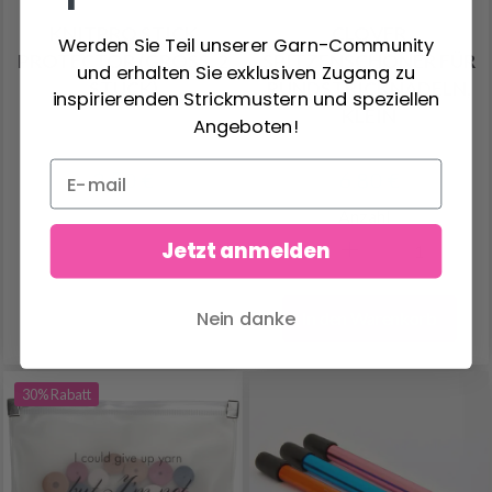
KNITPRO STICK
CLOVER
Werden Sie Teil unserer Garn-Community
PROTECTOR (GROSS, 2 S
SPITZENSCHONER FÜR
und erhalten Sie exklusiven Zugang zu
TÜCK)
RUNDSTRICKNADELN,
inspirierenden Strickmustern und speziellen
KLEIN
Angeboten!
2.50 €
6.80 €
Anzahl
Jetzt anmelden
Nein danke
In den Warenkorb
30% Rabatt