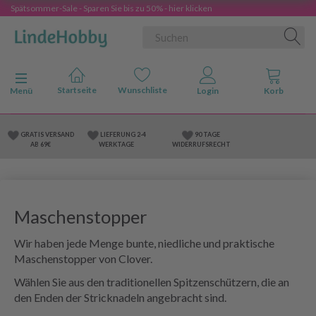
Spätsommer-Sale - Sparen Sie bis zu 50% - hier klicken
Anzeige ändern
Menü
GRATIS VERSAND
LIEFERUNG 2-4
90 TAGE
AB 69€
WERKTAGE
WIDERRUFSRECHT
Maschenstopper
Wir haben jede Menge bunte, niedliche und praktische
Maschenstopper von Clover.
Wählen Sie aus den traditionellen Spitzenschützern, die an
den Enden der Stricknadeln angebracht sind.