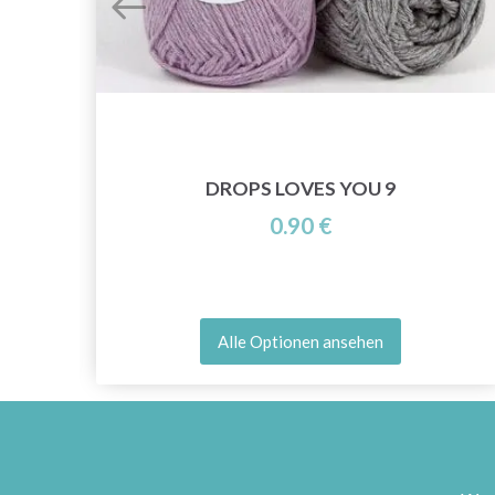
M
DROPS LOVES YOU 9
0.90 €
Alle Optionen ansehen