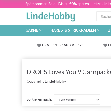
Spätsommer-Sale - Bis zu 50% sparen - Jetzt klick
GARNE
HÄKEL- & STRICKNADELN
Z
GRATIS VERSAND AB 69€
L
DROPS Loves You 9 Garnpack
Copyright LindeHobby
Sortieren nach: