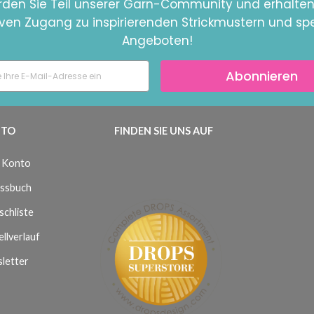
den Sie Teil unserer Garn-Community und erhalten
iven Zugang zu inspirierenden Strickmustern und spe
Angeboten!
Abonnieren
TO
FINDEN SIE UNS AUF
 Konto
ssbuch
chliste
llverlauf
letter