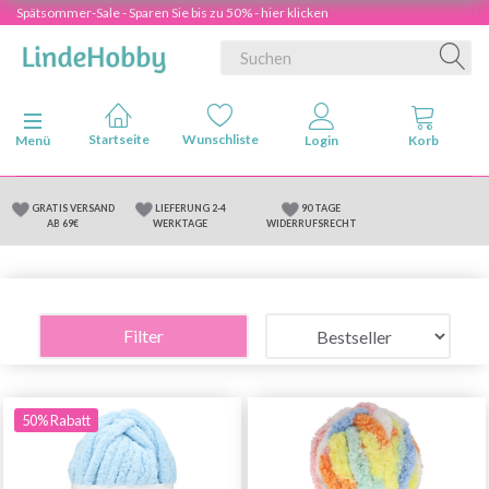
Spätsommer-Sale - Sparen Sie bis zu 50% - hier klicken
Anzeige ändern
Menü
GRATIS VERSAND
LIEFERUNG 2-4
90 TAGE
AB 69€
WERKTAGE
WIDERRUFSRECHT
Filter
50% Rabatt