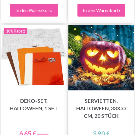
In den Warenkorb
In den Warenkorb
10% Rabatt
DEKO-SET,
SERVIETTEN,
HALLOWEEN, 1 SET
HALLOWEEN, 33X33
CM, 20 STÜCK
6.65 €
3.90 €
7.40 €