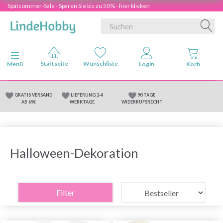
Spätsommer-Sale - Sparen Sie bis zu 50% - hier klicken
Anzeige ändern
Menü
GRATIS VERSAND
LIEFERUNG 2-4
90 TAGE
AB 69€
WERKTAGE
WIDERRUFSRECHT
Halloween-Dekoration
Filter