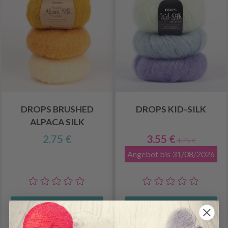
DROPS BRUSHED
DROPS KID-SILK
ALPACA SILK
2.75 €
3.55 €
4.75 €
Angebot bis 31/08/2026
Alle Optionen ansehen
Alle Optionen ansehen