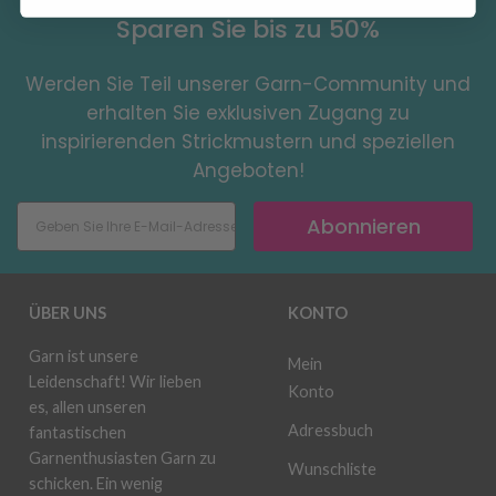
Sparen Sie bis zu 50%
Werden Sie Teil unserer Garn-Community und
erhalten Sie exklusiven Zugang zu
inspirierenden Strickmustern und speziellen
Angeboten!
Abonnieren
ÜBER UNS
KONTO
Garn ist unsere
Mein
Leidenschaft! Wir lieben
Konto
es, allen unseren
Adressbuch
fantastischen
Garnenthusiasten Garn zu
Wunschliste
schicken. Ein wenig