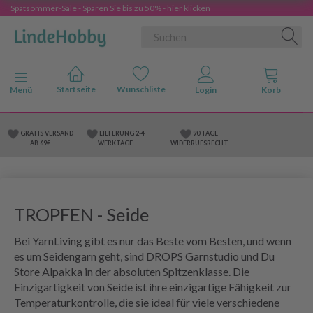
Spätsommer-Sale - Sparen Sie bis zu 50% - hier klicken
Anzeige ändern
Menü
GRATIS VERSAND
LIEFERUNG 2-4
90 TAGE
AB 69€
WERKTAGE
WIDERRUFSRECHT
TROPFEN - Seide
Bei YarnLiving gibt es nur das Beste vom Besten, und wenn
es um Seidengarn geht, sind DROPS Garnstudio und Du
Store Alpakka in der absoluten Spitzenklasse. Die
Einzigartigkeit von Seide ist ihre einzigartige Fähigkeit zur
Temperaturkontrolle, die sie ideal für viele verschiedene