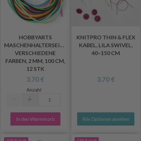
HOBBYARTS
KNITPRO THIN & FLEX
MASCHENHALTERSEILE,
KABEL, LILA SWIVEL,
VERSCHIEDENE
40–150 CM
FARBEN, 2 MM, 100 CM,
12 STK
3.70 €
3.70 €
Anzahl
In den Warenkorb
Alle Optionen ansehen
40% Rabatt
14% Rabatt