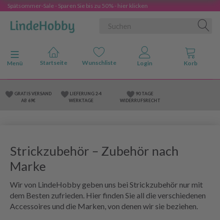
Spätsommer-Sale - Sparen Sie bis zu 50% - hier klicken
Anzeige ändern
Menü
GRATIS VERSAND
LIEFERUNG 2-4
90 TAGE
AB 69€
WERKTAGE
WIDERRUFSRECHT
Strickzubehör – Zubehör nach
Marke
Wir von LindeHobby geben uns bei Strickzubehör nur mit
dem Besten zufrieden. Hier finden Sie all die verschiedenen
Accessoires und die Marken, von denen wir sie beziehen.