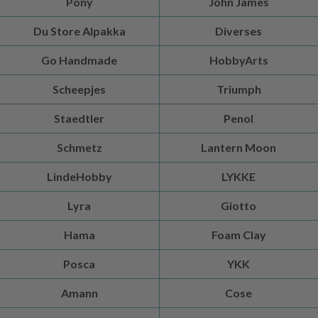
Pony
John James
Du Store Alpakka
Diverses
Go Handmade
HobbyArts
Scheepjes
Triumph
Staedtler
Penol
Schmetz
Lantern Moon
LindeHobby
LYKKE
Lyra
Giotto
Hama
Foam Clay
Posca
YKK
Amann
Cose