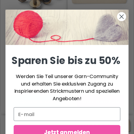
HOBBYARTS
LINDEHOBBY
SICHERHEITSAUGEN,
TÄSCHCHEN, 9X12 CM,
BEIGE, 5 PAAR
NATUR, 1 STÜCK
Sparen Sie bis zu 50%
1.75 €
1.65 €
Preis ab
Anzahl
Werden Sie Teil unserer Garn-Community
und erhalten Sie exklusiven Zugang zu
inspirierenden Strickmustern und speziellen
Angeboten!
In den Warenkorb
Alle Optionen ansehen
Jetzt anmelden