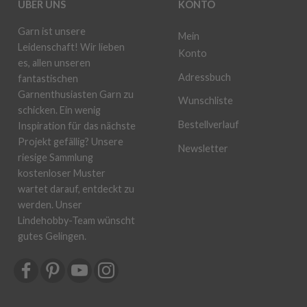
ÜBER UNS
KONTO
Garn ist unsere
Mein
Leidenschaft! Wir lieben
Konto
es, allen unseren
Adressbuch
fantastischen
Garnenthusiasten Garn zu
Wunschliste
schicken. Ein wenig
Bestellverlauf
Inspiration für das nächste
Projekt gefällig? Unsere
Newsletter
riesige Sammlung
kostenloser Muster
wartet darauf, entdeckt zu
werden. Unser
Lindehobby-Team wünscht
gutes Gelingen.