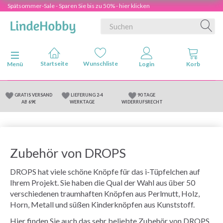
Spätsommer-Sale - Sparen Sie bis zu 50% - hier klicken
Anzeige ändern
Menü
GRATIS VERSAND
LIEFERUNG 2-4
90 TAGE
AB 69€
WERKTAGE
WIDERRUFSRECHT
Zubehör von DROPS
DROPS hat viele schöne Knöpfe für das i-Tüpfelchen auf
Ihrem Projekt. Sie haben die Qual der Wahl aus über 50
verschiedenen traumhaften Knöpfen aus Perlmutt, Holz,
Horn, Metall und süßen Kinderknöpfen aus Kunststoff.
Hier finden Sie auch das sehr beliebte Zubehör von DROPS