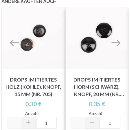
ANDERE KAUFTEN AUCH
DROPS IMITIERTES
DROPS IMITIERTES
HOLZ (KOHLE), KNOPF,
HORN (SCHWARZ),
15 MM (NR. 705)
KNOPF, 20 MM (NR.
717)
0.30 €
0.35 €
Anzahl
Anzahl