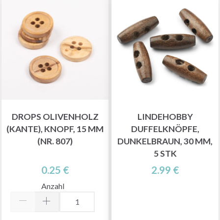
DROPS OLIVENHOLZ
LINDEHOBBY
(KANTE), KNOPF, 15 MM
DUFFELKNÖPFE,
(NR. 807)
DUNKELBRAUN, 30 MM,
5 STK
0.25 €
2.99 €
Anzahl