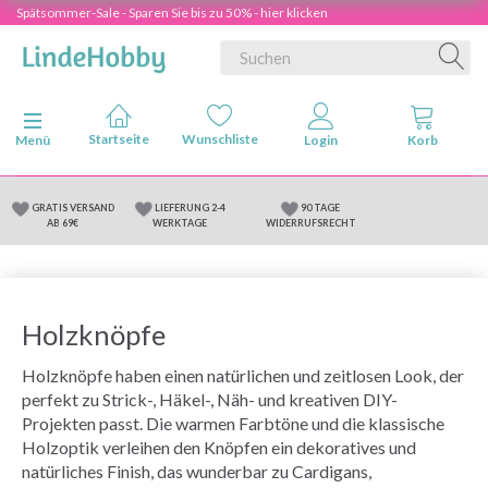
Spätsommer-Sale - Sparen Sie bis zu 50% - hier klicken
Anzeige ändern
Menü
GRATIS VERSAND
LIEFERUNG 2-4
90 TAGE
AB 69€
WERKTAGE
WIDERRUFSRECHT
Holzknöpfe
Holzknöpfe haben einen natürlichen und zeitlosen Look, der
perfekt zu Strick-, Häkel-, Näh- und kreativen DIY-
Projekten passt. Die warmen Farbtöne und die klassische
Holzoptik verleihen den Knöpfen ein dekoratives und
natürliches Finish, das wunderbar zu Cardigans,