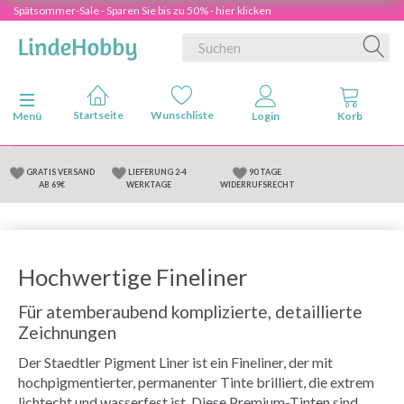
Spätsommer-Sale - Sparen Sie bis zu 50% - hier klicken
Anzeige ändern
Menü
GRATIS VERSAND
LIEFERUNG 2-4
90 TAGE
AB 69€
WERKTAGE
WIDERRUFSRECHT
Hochwertige Fineliner
Für atemberaubend komplizierte, detaillierte
Zeichnungen
Der Staedtler Pigment Liner ist ein Fineliner, der mit
hochpigmentierter, permanenter Tinte brilliert, die extrem
lichtecht und wasserfest ist. Diese Premium-Tinten sind