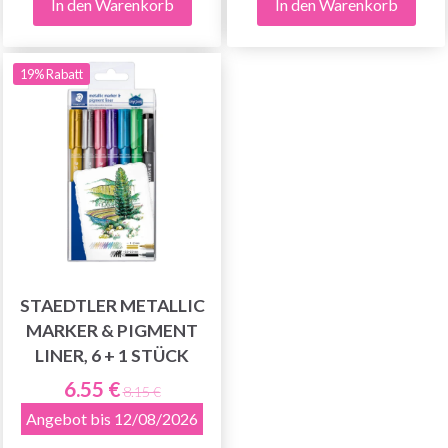
In den Warenkorb
In den Warenkorb
19% Rabatt
STAEDTLER METALLIC
MARKER & PIGMENT
LINER, 6 + 1 STÜCK
6.55 €
8.15 €
Angebot bis 12/08/2026