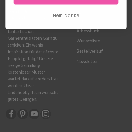
Garn ist unsere
Mein
Nein danke
Leidenschaft! Wir lieben
Konto
es, allen unseren
Adressbuch
fantastischen
Garnenthusiasten Garn zu
Wunschliste
schicken. Ein wenig
Bestellverlauf
Inspiration für das nächste
Projekt gefällig? Unsere
Newsletter
riesige Sammlung
kostenloser Muster
wartet darauf, entdeckt zu
werden. Unser
Lindehobby-Team wünscht
gutes Gelingen.