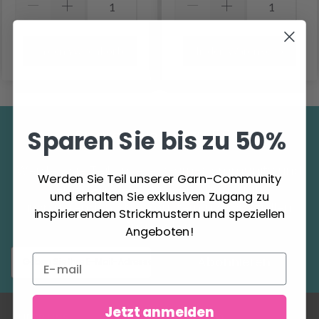
In den Warenkorb
In den Warenkorb
Sparen Sie bis zu 50%
Sparen Sie bis zu 50%
Werden Sie Teil unserer Garn-Community und
Werden Sie Teil unserer Garn-Community
erhalten Sie exklusiven Zugang zu
und erhalten Sie exklusiven Zugang zu
inspirierenden Strickmustern und speziellen
inspirierenden Strickmustern und speziellen
Angeboten!
Angeboten!
Abonnieren
Jetzt anmelden
ÜBER UNS
KONTO