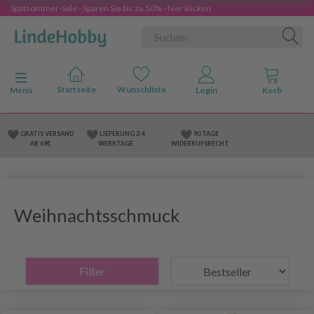
Spätsommer-Sale - Sparen Sie bis zu 50% - hier klicken
Anzeige ändern
Menü
GRATIS VERSAND
LIEFERUNG 2-4
90 TAGE
AB 69€
WERKTAGE
WIDERRUFSRECHT
Weihnachtsschmuck
Filter