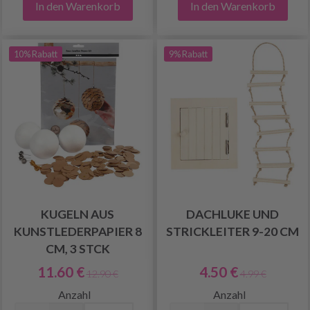
In den Warenkorb
In den Warenkorb
10% Rabatt
9% Rabatt
KUGELN AUS
DACHLUKE UND
KUNSTLEDERPAPIER 8
STRICKLEITER 9-20 CM
CM, 3 STCK
11.60 €
4.50 €
12.90 €
4.99 €
Anzahl
Anzahl