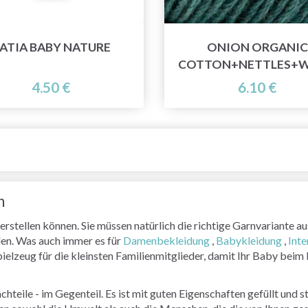
ATIA BABY NATURE
ONION ORGANIC
4.50 €
6.10 €
n
n herstellen können. Sie müssen natürlich die richtige Garnvariant
len. Was auch immer es für
Damenbekleidung
,
Babykleidung
,
Inte
 Spielzeug für die kleinsten Familienmitglieder, damit Ihr Baby be
ile - im Gegenteil. Es ist mit guten Eigenschaften gefüllt und stel