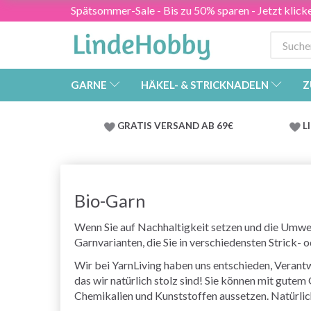
Spätsommer-Sale - Bis zu 50% sparen - Jetzt klick
GARNE
HÄKEL- & STRICKNADELN
Z
GRATIS VERSAND AB 69€
L
Bio-Garn
Wenn Sie auf Nachhaltigkeit setzen und die Umwelt 
Garnvarianten, die Sie in verschiedensten Strick-
Wir bei YarnLiving haben uns entschieden, Verant
das wir natürlich stolz sind! Sie können mit gute
Chemikalien und Kunststoffen aussetzen. Natürlich