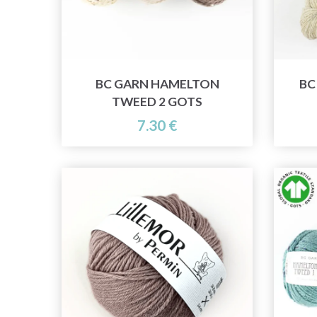
BC GARN HAMELTON
BC
TWEED 2 GOTS
7.30 €