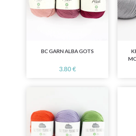
BC GARN ALBA GOTS
K
MO
3.80 €