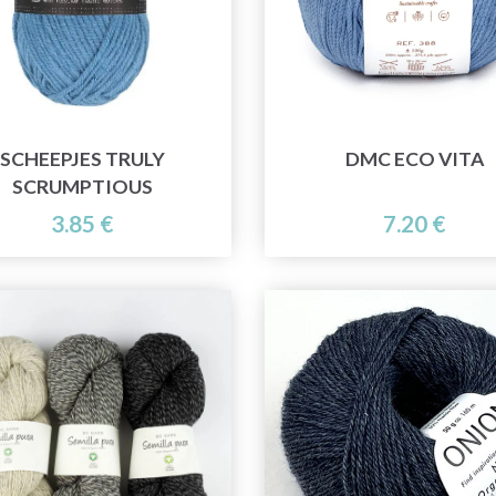
SCHEEPJES TRULY
DMC ECO VITA
SCRUMPTIOUS
3.85 €
7.20 €