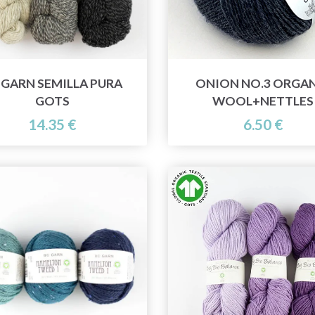
 GARN SEMILLA PURA
ONION NO.3 ORGA
GOTS
WOOL+NETTLES
14.35 €
6.50 €