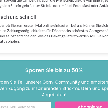
en sowohl die Umwelt als auch die Menschen, die die von Ihnen ge
 egal ob Sie ein gebräunter Strick- oder Häkel-Enthusiast oder Anfä
fach und schnell
oder ob Sie zum ersten Mal online einkaufen, bei uns können Sie sic
xiblen Zahlungsmöglichkeiten für Dänemarks schönstes Garngeschä
d selbst entscheiden, wie das Paket geliefert werden soll. Sie kö
att abholen.
Sparen Sie bis zu 50%
den Sie Teil unserer Garn-Community und erhalten
iven Zugang zu inspirierenden Strickmustern und spe
Angeboten!
Abonnieren