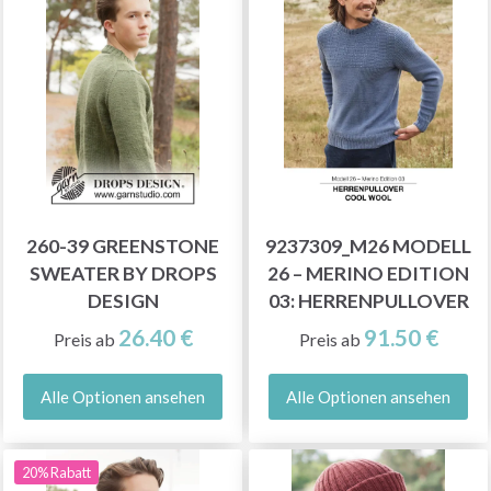
260-39 GREENSTONE
9237309_M26 MODELL
SWEATER BY DROPS
26 – MERINO EDITION
DESIGN
03: HERRENPULLOVER
26.40 €
91.50 €
Preis ab
Preis ab
Alle Optionen ansehen
Alle Optionen ansehen
20% Rabatt