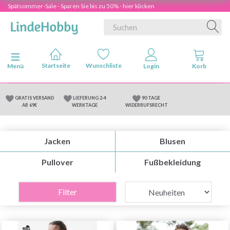
Spätsommer-Sale - Sparen Sie bis zu 50% - hier klicken
Anzeige ändern
Menü
GRATIS VERSAND
LIEFERUNG 2-4
90 TAGE
AB 69€
WERKTAGE
WIDERRUFSRECHT
Jacken
Blusen
Pullover
Fußbekleidung
Filter