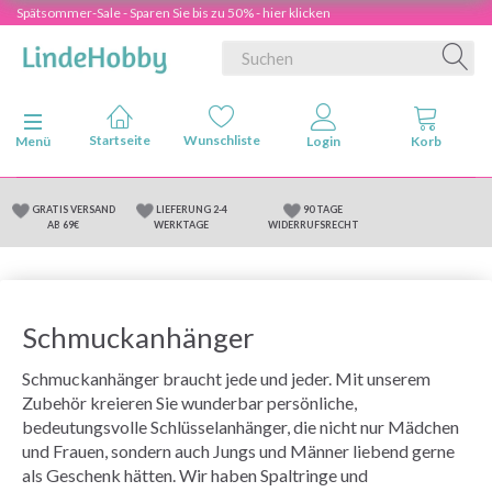
Spätsommer-Sale - Sparen Sie bis zu 50% - hier klicken
Anzeige ändern
Menü
GRATIS VERSAND
LIEFERUNG 2-4
90 TAGE
AB 69€
WERKTAGE
WIDERRUFSRECHT
Schmuckanhänger
Schmuckanhänger braucht jede und jeder. Mit unserem
Zubehör kreieren Sie wunderbar persönliche,
bedeutungsvolle Schlüsselanhänger, die nicht nur Mädchen
und Frauen, sondern auch Jungs und Männer liebend gerne
als Geschenk hätten. Wir haben Spaltringe und