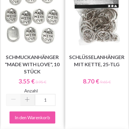
SCHMUCKANHÄNGER
SCHLÜSSELANHÄNGER
"MADE WITH LOVE", 10
MIT KETTE, 25-TLG
STÜCK
3.55 €
8.70 €
3.95 €
9.65 €
Anzahl
In den Warenkorb