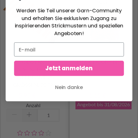
Werden Sie Teil unserer Garn-Community
und erhalten Sie exklusiven Zugang zu
inspirierenden Strickmustern und speziellen
Angeboten!
HOBBYARTS
LINDEHOBBY BEADS
Jetzt anmelden
NADELSPIEL-SET,
DUNKLER BAMBUS, 15
GRÖSSEN, 20 CM
Nein danke
5.95 €
1.15 €
14.95 €
1.90 €
Angebot bis 31/08/2026
Anzahl