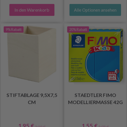
In den Warenkorb
Alle Optionen ansehen
9% Rabatt
20% Rabatt
STIFTABLAGE 9,5X7,5
STAEDTLER FIMO
CM
MODELLIERMASSE 42G
1.95 €
1.55 €
2.15 €
1.95 €