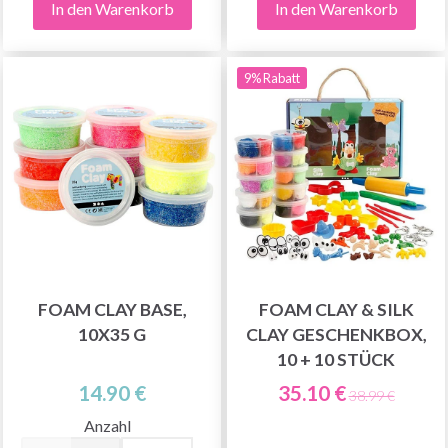
In den Warenkorb
In den Warenkorb
9% Rabatt
FOAM CLAY BASE,
FOAM CLAY & SILK
10X35 G
CLAY GESCHENKBOX,
10 + 10 STÜCK
14.90 €
35.10 €
38.99 €
Anzahl