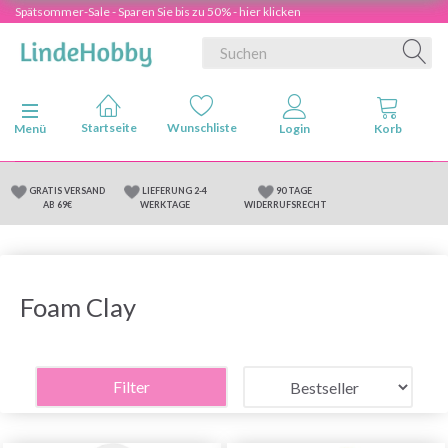
Spätsommer-Sale - Sparen Sie bis zu 50% - hier klicken
Anzeige ändern
Menü
GRATIS VERSAND
LIEFERUNG 2-4
90 TAGE
AB 69€
WERKTAGE
WIDERRUFSRECHT
Foam Clay
Filter