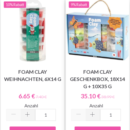
10% Rabatt
9% Rabatt
FOAM CLAY
FOAM CLAY
WEIHNACHTEN, 6X14 G
GESCHENKBOX, 18X14
G + 10X35 G
6.65 €
35.10 €
7.40 €
38.99 €
Anzahl
Anzahl