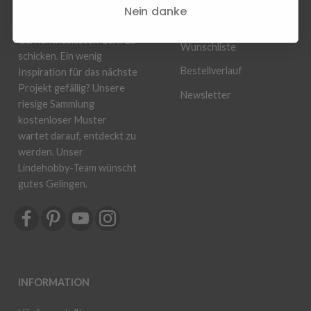
es, allen unseren
Nein danke
Adressbuch
fantastischen
Garnenthusiasten Garn zu
Wunschliste
schicken. Ein wenig
Bestellverlauf
Inspiration für das nächste
Projekt gefällig? Unsere
Newsletter
riesige Sammlung
kostenloser Muster
wartet darauf, entdeckt zu
werden. Unser
Lindehobby-Team wünscht
gutes Gelingen.
INFORMATION