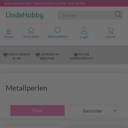
Spätsommer-Sale - Sparen Sie bis zu 50% - hier klicken
Anzeige ändern
Menü
GRATIS VERSAND
LIEFERUNG 2-4
90 TAGE
AB 69€
WERKTAGE
WIDERRUFSRECHT
Metallperlen
Filter