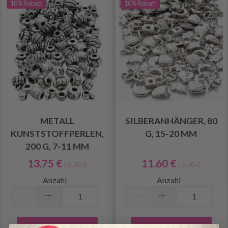
10% Rabatt
10% Rabatt
METALL
SILBERANHÄNGER, 80
KUNSTSTOFFPERLEN,
G, 15-20 MM
200 G, 7-11 MM
13.75 €
11.60 €
15.30 €
12.90 €
Anzahl
Anzahl
In den Warenkorb
In den Warenkorb