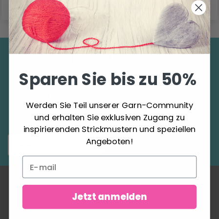
Sparen Sie bis zu 50%
Sparen Sie bis zu 50%
Werden Sie Teil unserer Garn-Community und
erhalten Sie exklusiven Zugang zu
Werden Sie Teil unserer Garn-Community
inspirierenden Strickmustern und speziellen
und erhalten Sie exklusiven Zugang zu
Angeboten!
inspirierenden Strickmustern und speziellen
Angeboten!
Abonnieren
ÜBER UNS
KONTO
Jetzt anmelden
Garn ist unsere
Mein
Leidenschaft! Wir lieben
Konto