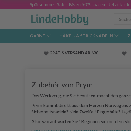
Spätsommer-Sale - Bis zu 50% sparen - Jetzt klick
GARNE
HÄKEL- & STRICKNADELN
Z
GRATIS VERSAND AB 69€
L
Zubehör von Prym
Das Werkzeug, die Sie benutzen, macht den ganzen
Prym kommt direkt aus dem Herzen Norwegens zu Ih
Sicherheitsnadeln? Kein Zweifel! Fingerhüte? Ja, d
Also, worauf warten Sie? Beginnen Sie mit dem Sho
Sehen Sie alle unsere beliebtesten Accessoires hie