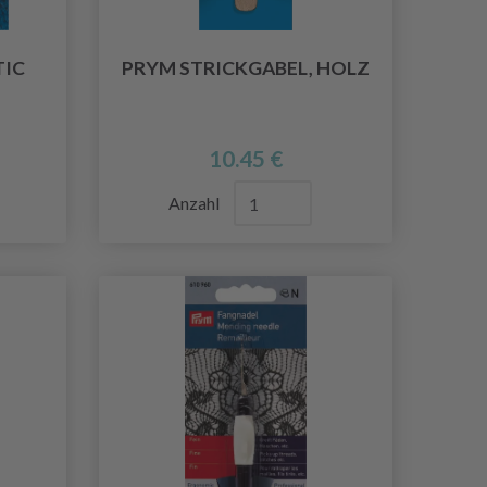
TIC
PRYM STRICKGABEL, HOLZ
10.45 €
Anzahl