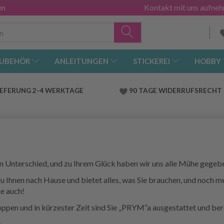
en
Kontakt mit uns aufne
UBEHÖR
ANLEITUNGEN
STICKEREI
HOBBY
IEFERUNG 2-4 WERKTAGE
90 TAGE WIDERRUFSRECHT
 Unterschied, und zu Ihrem Glück haben wir uns alle Mühe gegeben
nen nach Hause und bietet alles, was Sie brauchen, und noch meh
ie auch!
ppen und in kürzester Zeit sind Sie „PRYM“a ausgestattet und bere
r