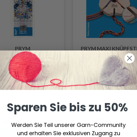
PRYM
PRYM MAXI KNÜPFST
GRÖSSERUNGSLINEAL
HOLZ (95 MM)
8.65 €
10.45 €
Anzahl
Anzahl
Sparen Sie bis zu 50%
Werden Sie Teil unserer Garn-Community
und erhalten Sie exklusiven Zugang zu