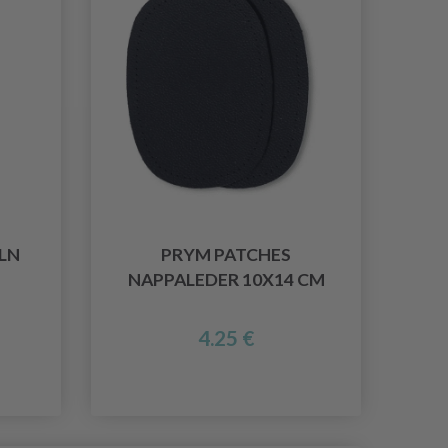
LN
PRYM PATCHES
NAPPALEDER 10X14 CM
4.25 €