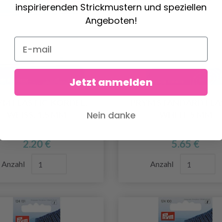
inspirierenden Strickmustern und speziellen
Angeboten!
Jetzt anmelden
YM ELASTIC-KORDEL,
PRYM STANDARD ELA
Nein danke
WEISS, 1,5 MM
WHITE 5 MM
2.20 €
5.65 €
Anzahl
Anzahl