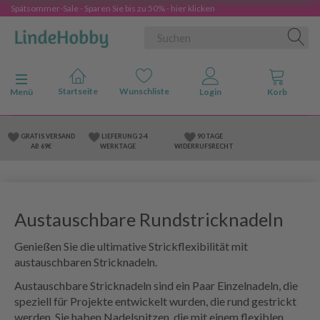
Spätsommer-Sale - Sparen Sie bis zu 50% - hier klicken
Anzeige ändern
Menü
GRATIS VERSAND
LIEFERUNG 2-4
90 TAGE
AB 69€
WERKTAGE
WIDERRUFSRECHT
Austauschbare Rundstricknadeln
Genießen Sie die ultimative Strickflexibilität mit
austauschbaren Stricknadeln.
Austauschbare Stricknadeln sind ein Paar Einzelnadeln, die
speziell für Projekte entwickelt wurden, die rund gestrickt
werden. Sie haben Nadelspitzen, die mit einem flexiblen