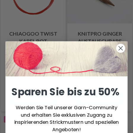
CHIAOGOO TWIST
KNITPRO GINGER
KABEL ROT
AUSTAUSCHBARE
RUNDSTRICKNADELN
LANG (3.00-15.00MM)
10.10 €
6.05 €
Preis ab
Preis ab
7.55 €
Angebot bis 08/09/2026
Sparen Sie bis zu 50%
Alle Optionen ansehen
Alle Optionen ansehen
Werden Sie Teil unserer Garn-Community
und erhalten Sie exklusiven Zugang zu
19% Rabatt
inspirierenden Strickmustern und speziellen
Angeboten!