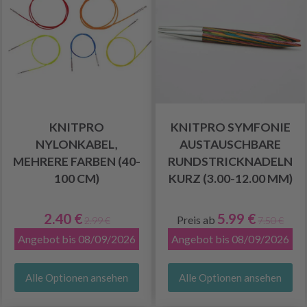
KNITPRO
KNITPRO SYMFONIE
NYLONKABEL,
AUSTAUSCHBARE
MEHRERE FARBEN (40-
RUNDSTRICKNADELN
100 CM)
KURZ (3.00-12.00 MM)
2.40 €
5.99 €
Preis ab
2.99 €
7.50 €
Angebot bis 08/09/2026
Angebot bis 08/09/2026
Alle Optionen ansehen
Alle Optionen ansehen