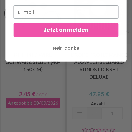
Jetzt anmelden
Nein danke
KNITPRO WIRE
DROPS PRO ROMANCE
SCHWARZ SILBER (40-
AUSWECHSELBARES
150 CM)
RUNDSTICKSET
DELUXE
2.45 €
47.95 €
3.05 €
Angebot bis 08/09/2026
Anzahl