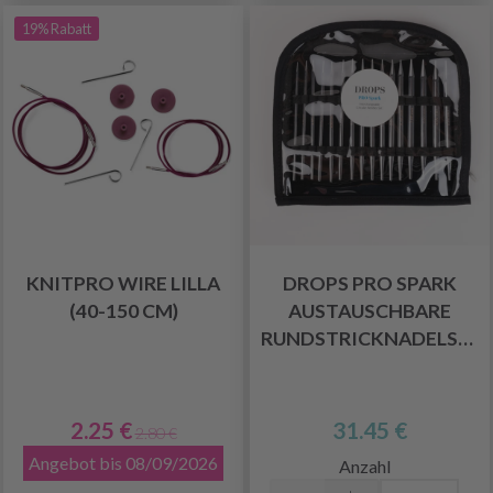
19% Rabatt
KNITPRO WIRE LILLA
DROPS PRO SPARK
(40-150 CM)
AUSTAUSCHBARE
RUNDSTRICKNADELSET
2.25 €
31.45 €
2.80 €
Angebot bis 08/09/2026
Anzahl