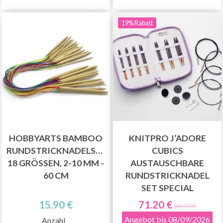
19% Rabatt
HOBBYARTS BAMBOO
KNITPRO J’ADORE
RUNDSTRICKNADELSET,
CUBICS
18 GRÖSSEN, 2-10 MM - 6
AUSTAUSCHBARE
0 CM
RUNDSTRICKNADEL
SET SPECIAL
15.90 €
71.20 €
88.99 €
Angebot bis 08/09/2026
Anzahl