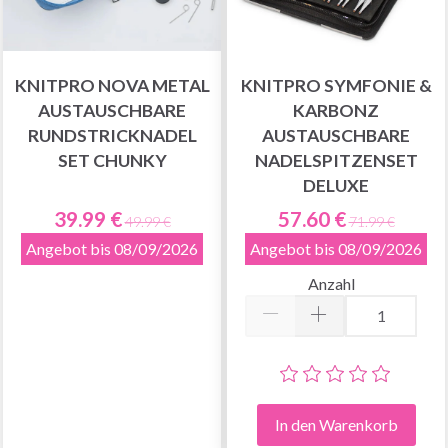
KNITPRO NOVA METAL
KNITPRO SYMFONIE &
AUSTAUSCHBARE
KARBONZ
RUNDSTRICKNADEL
AUSTAUSCHBARE
SET CHUNKY
NADELSPITZENSET
DELUXE
39.99 €
57.60 €
49.99 €
71.99 €
Angebot bis 08/09/2026
Angebot bis 08/09/2026
Anzahl
In den Warenkorb