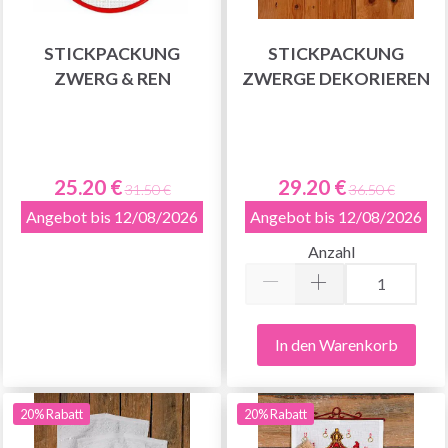
STICKPACKUNG
STICKPACKUNG
ZWERG & REN
ZWERGE DEKORIEREN
25.20 €
29.20 €
31.50 €
36.50 €
Angebot bis 12/08/2026
Angebot bis 12/08/2026
Anzahl
In den Warenkorb
20% Rabatt
20% Rabatt