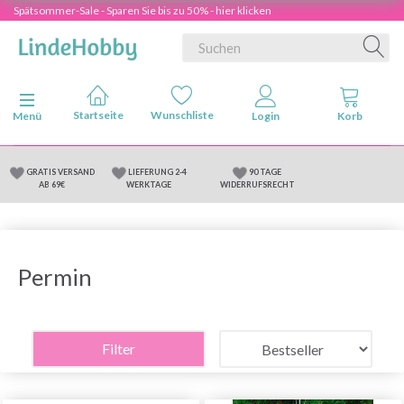
Spätsommer-Sale - Sparen Sie bis zu 50% - hier klicken
Anzeige ändern
Menü
GRATIS VERSAND
LIEFERUNG 2-4
90 TAGE
AB 69€
WERKTAGE
WIDERRUFSRECHT
Permin
Filter