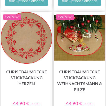
Alle Optionen ansehen
Alle Optionen ansehen
19% Rabatt
19% Rabatt
CHRISTBAUMDECKE
CHRISTBAUMDECKE
STICKPACKUNG
STICKPACKUNG
HERZEN
WEIHNACHTSMANN &
PILZE
44.90 €
44.90 €
56.10 €
56.10 €