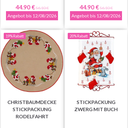
44.90 €
44.90 €
56.10 €
56.10 €
Angebot bis 12/08/2026
Angebot bis 12/08/2026
19% Rabatt
20% Rabatt
CHRISTBAUMDECKE
STICKPACKUNG
STICKPACKUNG
ZWERG MIT BUCH
RODELFAHRT