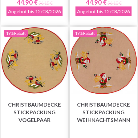
44.90 €
44.90 €
56.15 €
56.10 €
Angebot bis 12/08/2026
Angebot bis 12/08/2026
19% Rabatt
19% Rabatt
CHRISTBAUMDECKE
CHRISTBAUMDECKE
STICKPACKUNG
STICKPACKUNG
VOGELPAAR
WEIHNACHTSMANN