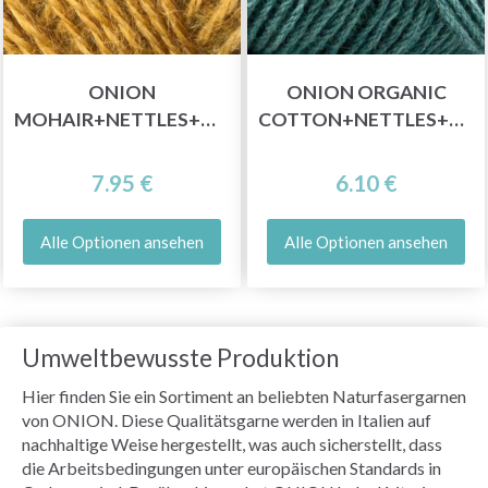
Sparen Sie bis zu 50%
ONION
ONION ORGANIC
MOHAIR+NETTLES+WOOL
COTTON+NETTLES+WOOL
Werden Sie Teil unserer Garn-Community
7.95 €
6.10 €
und erhalten Sie exklusiven Zugang zu
inspirierenden Strickmustern und speziellen
Angeboten!
Alle Optionen ansehen
Alle Optionen ansehen
Umweltbewusste Produktion
Jetzt anmelden
Hier finden Sie ein Sortiment an beliebten Naturfasergarnen
von ONION. Diese Qualitätsgarne werden in Italien auf
Nein danke
nachhaltige Weise hergestellt, was auch sicherstellt, dass
die Arbeitsbedingungen unter europäischen Standards in