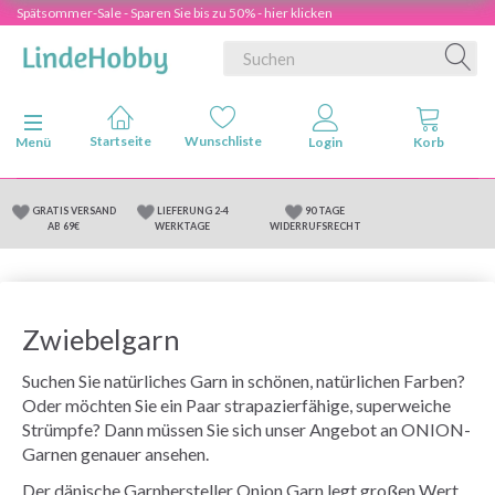
Spätsommer-Sale - Sparen Sie bis zu 50% - hier klicken
Anzeige ändern
Menü
GRATIS VERSAND
LIEFERUNG 2-4
90 TAGE
AB 69€
WERKTAGE
WIDERRUFSRECHT
Zwiebelgarn
Suchen Sie natürliches Garn in schönen, natürlichen Farben?
Oder möchten Sie ein Paar strapazierfähige, superweiche
Strümpfe? Dann müssen Sie sich unser Angebot an ONION-
Garnen genauer ansehen.
Der dänische Garnhersteller Onion Garn legt großen Wert