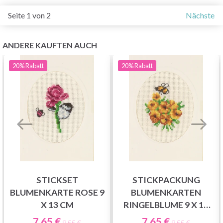
Seite 1 von 2
Nächste
ANDERE KAUFTEN AUCH
20%
Rabatt
20%
Rabatt
STICKSET
STICKPACKUNG
BLUMENKARTE ROSE 9
BLUMENKARTEN
X 13 CM
RINGELBLUME 9 X 13
CM
7.65 €
7.65 €
9.55 €
9.55 €