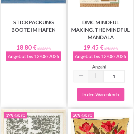
STICKPACKUNG
DMC MINDFUL
BOOTE IM HAFEN
MAKING, THE MINDFUL
MANDALA
18.80 €
19.45 €
23.50 €
24.30 €
Angebot bis 12/08/2026
Angebot bis 12/08/2026
Anzahl
In den Warenkorb
19% Rabatt
20% Rabatt