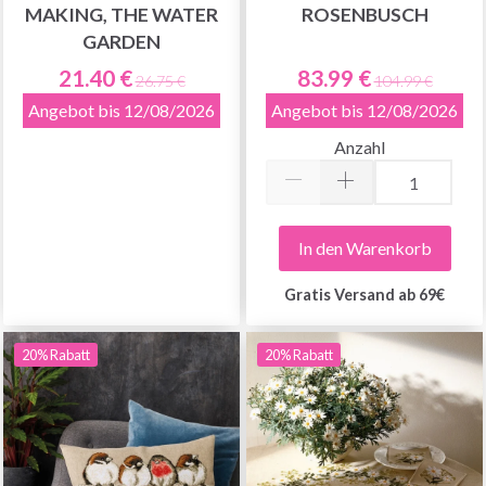
MAKING, THE WATER
ROSENBUSCH
GARDEN
21.40 €
83.99 €
26.75 €
104.99 €
Angebot bis 12/08/2026
Angebot bis 12/08/2026
Anzahl
In den Warenkorb
Gratis Versand ab 69€
20% Rabatt
20% Rabatt