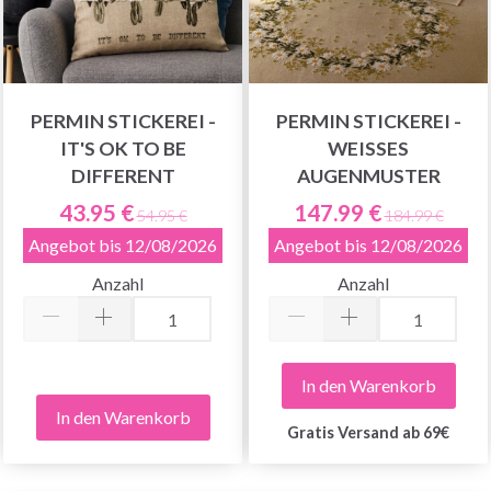
PERMIN STICKEREI -
PERMIN STICKEREI -
IT'S OK TO BE
WEISSES A
DIFFERENT
UGENMUSTER
43.95 €
147.99 €
54.95 €
184.99 €
Angebot bis 12/08/2026
Angebot bis 12/08/2026
Anzahl
Anzahl
In den Warenkorb
In den Warenkorb
Gratis Versand ab 69€