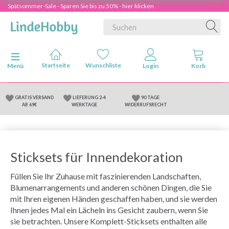
Spätsommer-Sale - Sparen Sie bis zu 50% - hier klicken
Anzeige ändern
Menü
GRATIS VERSAND
LIEFERUNG 2-4
90 TAGE
AB 69€
WERKTAGE
WIDERRUFSRECHT
Sticksets für Innendekoration
Füllen Sie Ihr Zuhause mit faszinierenden Landschaften,
Blumenarrangements und anderen schönen Dingen, die Sie
mit Ihren eigenen Händen geschaffen haben, und sie werden
Ihnen jedes Mal ein Lächeln ins Gesicht zaubern, wenn Sie
sie betrachten. Unsere Komplett-Sticksets enthalten alle