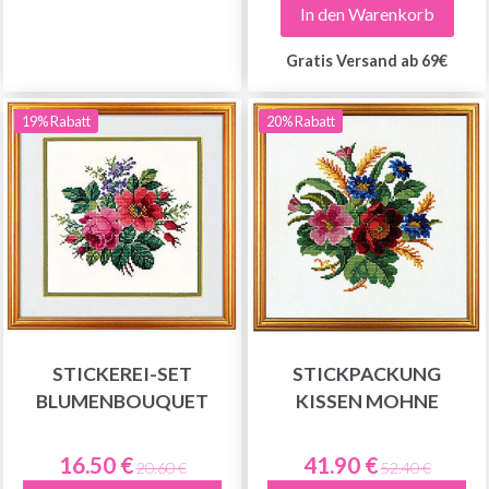
In den Warenkorb
Gratis Versand ab 69€
Jetzt anmelden
19% Rabatt
20% Rabatt
Nein danke
STICKEREI-SET
STICKPACKUNG
BLUMENBOUQUET
KISSEN MOHNE
16.50 €
41.90 €
20.60 €
52.40 €