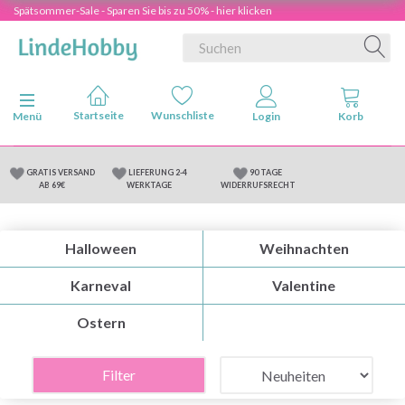
Spätsommer-Sale - Sparen Sie bis zu 50% - hier klicken
Anzeige ändern
Menü
GRATIS VERSAND
LIEFERUNG 2-4
90 TAGE
AB 69€
WERKTAGE
WIDERRUFSRECHT
Halloween
Weihnachten
Karneval
Valentine
Ostern
Filter