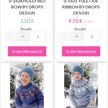
0-1628 HOLLY RED
0-1631 YULETIDE
BOW BY DROPS
RIBBON BY DROPS
DESIGN
DESIGN
3.20 €
9.70 €
10.90 €
Anzahl
Anzahl
In den Warenkorb
In den Warenkorb