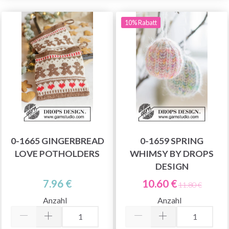
10% Rabatt
0-1665 GINGERBREAD
0-1659 SPRING
LOVE POTHOLDERS
WHIMSY BY DROPS
DESIGN
7.96 €
10.60 €
11.80 €
Anzahl
Anzahl