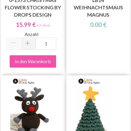
0-1573 CHRISTMAS
LB14
FLOWER STOCKING BY
WEIHNACHTSMAUS
DROPS DESIGN
MAGNUS
15.99 €
0.00 €
17.70 €
Anzahl
In den Warenkorb