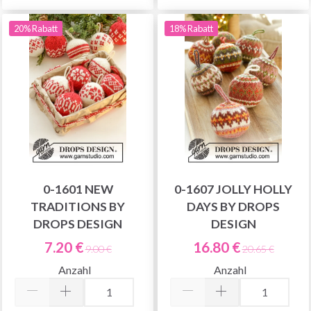
20% Rabatt
18% Rabatt
0-1601 NEW
0-1607 JOLLY HOLLY
TRADITIONS BY
DAYS BY DROPS
DROPS DESIGN
DESIGN
7.20 €
16.80 €
9.00 €
20.65 €
Anzahl
Anzahl