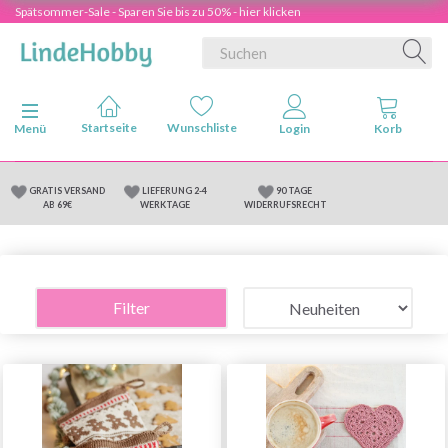
Spätsommer-Sale - Sparen Sie bis zu 50% - hier klicken
Anzeige ändern
Menü
GRATIS VERSAND
LIEFERUNG 2-4
90 TAGE
AB 69€
WERKTAGE
WIDERRUFSRECHT
Filter