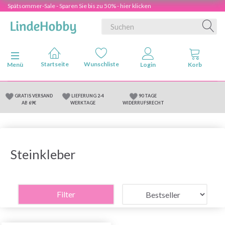
Spätsommer-Sale - Sparen Sie bis zu 50% - hier klicken
Anzeige ändern
Menü
GRATIS VERSAND
LIEFERUNG 2-4
90 TAGE
AB 69€
WERKTAGE
WIDERRUFSRECHT
Steinkleber
Filter