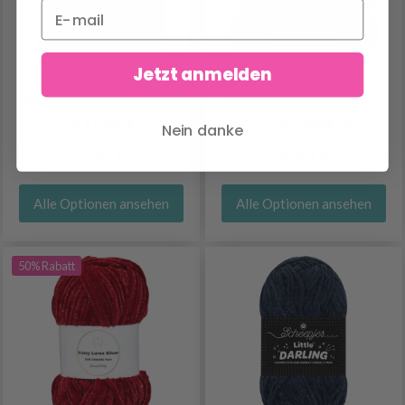
Jetzt anmelden
DROPS GLITTER GOLD
HJERTEGARN TWEET
& SILVER
IT YOURSELF
Nein danke
1.95 €
4.80 €
Alle Optionen ansehen
Alle Optionen ansehen
50% Rabatt