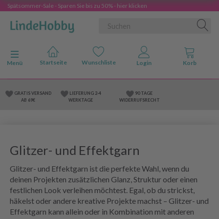
Spätsommer-Sale - Sparen Sie bis zu 50% - hier klicken
Anzeige ändern
Menü
GRATIS VERSAND
LIEFERUNG 2-4
90 TAGE
AB 69€
WERKTAGE
WIDERRUFSRECHT
Glitzer- und Effektgarn
Glitzer- und Effektgarn ist die perfekte Wahl, wenn du
deinen Projekten zusätzlichen Glanz, Struktur oder einen
festlichen Look verleihen möchtest. Egal, ob du strickst,
häkelst oder andere kreative Projekte machst – Glitzer- und
Effektgarn kann allein oder in Kombination mit anderen