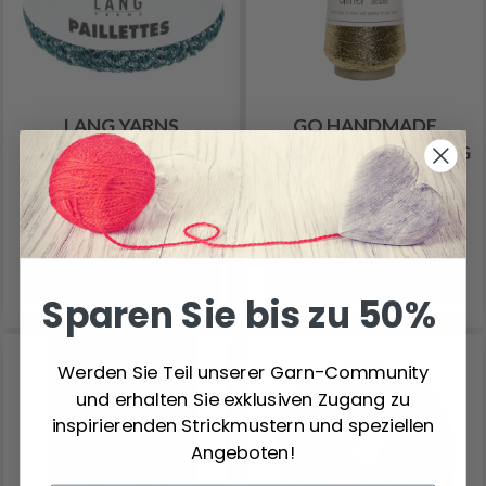
LANG YARNS
GO HANDMADE
PAILLETTES
GLITTER "DELUXE" 60 G
8.30 €
5.30 €
7.60 €
Angebot bis 31/08/2026
Alle Optionen ansehen
Alle Optionen ansehen
Sparen Sie bis zu 50%
Werden Sie Teil unserer Garn-Community
und erhalten Sie exklusiven Zugang zu
inspirierenden Strickmustern und speziellen
Angeboten!