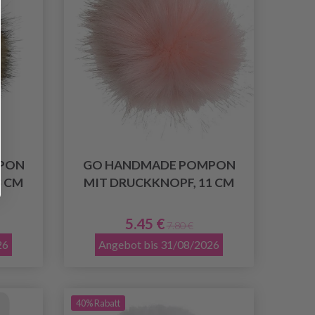
PON
GO HANDMADE POMPON
3 CM
MIT DRUCKKNOPF, 11 CM
5.45 €
7.80 €
26
Angebot bis 31/08/2026
40% Rabatt