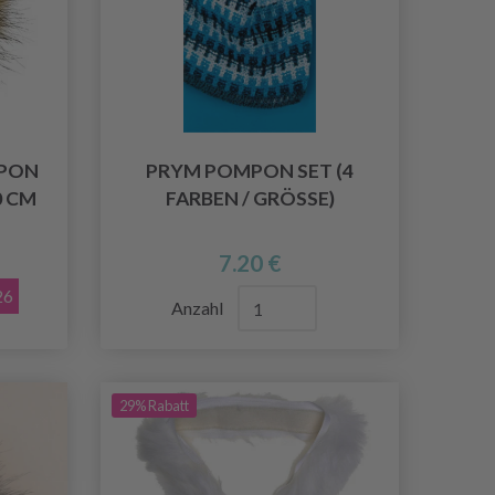
PON
PRYM POMPON SET (4
0 CM
FARBEN / GRÖSSE)
7.20 €
26
Anzahl
29% Rabatt