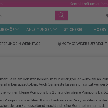
en
Kontakt mit uns aufne
UBEHÖR
ANLEITUNGEN
STICKEREI
HOBBY
IEFERUNG 2-4 WERKTAGE
90 TAGE WIDERRUFSRECHT
er Sie es am liebsten nennen, mit unserer großen Auswahl an P
Garnfarben auszutoben. Auch Garnreste lassen sich so gut verwert
ie können kleine Pompons bis 2 cm und größere Pompons bis 5,5 
chen Pompons aus echtem Kaninchenhaar oder Acryl wählen, die de
sche oder am Schlüsselbund macht sich eine Bommel immer nett.