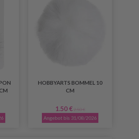
PON
HOBBYARTS BOMMEL 10
 CM
CM
1.50 €
2.50 €
26
Angebot bis 31/08/2026