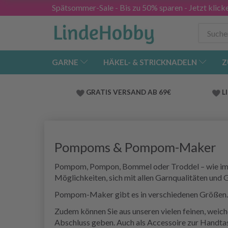
Spätsommer-Sale - Bis zu 50% sparen - Jetzt klick
GARNE
HÄKEL- & STRICKNADELN
Z
GRATIS VERSAND AB 69€
L
Pompoms & Pompom-Maker
Pompom, Pompon, Bommel oder Troddel – wie imm
Möglichkeiten, sich mit allen Garnqualitäten und 
Pompom-Maker gibt es in verschiedenen Größen. S
Zudem können Sie aus unseren vielen feinen, wei
Abschluss geben. Auch als Accessoire zur Handta