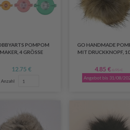
OBBYARTS POMPOM
GO HANDMADE POM
MAKER, 4 GRÖSSE
MIT DRUCKKNOPF, 1
12.75 €
4.85 €
6.95 €
Angebot bis 31/08/20
Anzahl