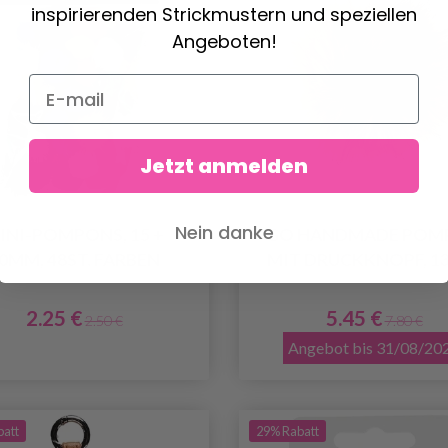
inspirierenden Strickmustern und speziellen
Angeboten!
Jetzt anmelden
Nein danke
INI-POMPONS, 15 +
GO HANDMADE POM
0MM, 48ST. FARBEN
MIT DRUCKKNOPF, 1
2.25 €
5.45 €
2.50 €
7.80 €
Angebot bis 31/08/20
batt
29% Rabatt