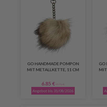
GO HANDMADE POMPON
GO
MIT METALLKETTE, 11 CM
MIT
6.85 €
9.75 €
Angebot bis 31/08/2026
A