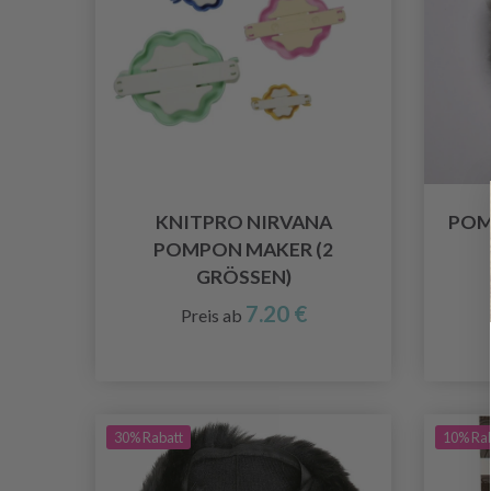
KNITPRO NIRVANA
POM
POMPON MAKER (2
GRÖSSEN)
7.20 €
Preis ab
30% Rabatt
10% Ra