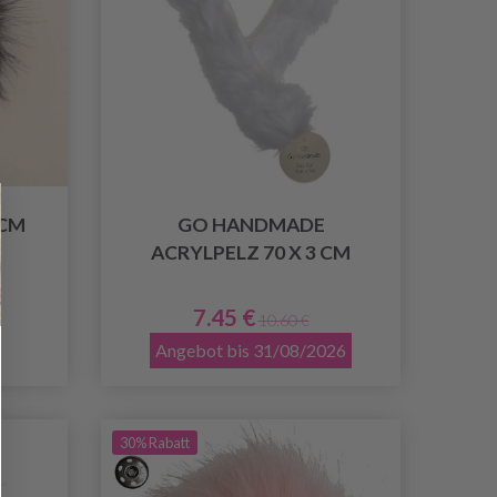
 CM
GO HANDMADE
ACRYLPELZ 70 X 3 CM
7.45 €
10.60 €
Angebot bis 31/08/2026
30% Rabatt