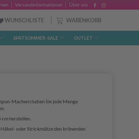
hmen
Versandinformationen
Über uns
WARENKORB
WUNSCHLISTE
SPÄTSOMMER-SALE
OUTLET
ompon-Machern haben Sie jede Menge
en.
cm herstellen.
r Häkel- oder Strickmütze den krönenden