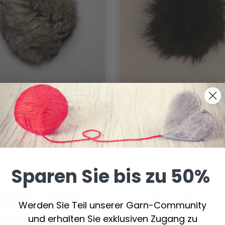
PON KANINCHENFELL
POMPON ACRYL 10
10 CM
11.35 €
13.99 €
Sparen Sie bis zu 50%
batt
30% Rabatt
Werden Sie Teil unserer Garn-Community
und erhalten Sie exklusiven Zugang zu