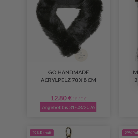
GO HANDMADE
M
ACRYLPELZ 70 X 8 CM
2
12.80 €
18.30 €
Angebot bis 31/08/2026
29% Rabatt
29% Ra