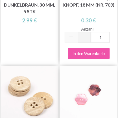
DUNKELBRAUN, 30 MM,
KNOPF, 18 MM (NR. 709)
5 STK
2.99 €
0.30 €
Anzahl
In den Warenkorb