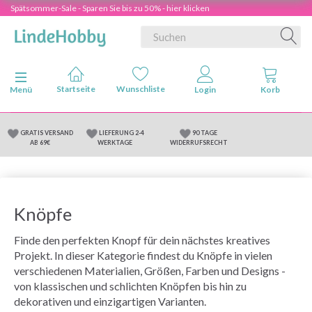
Spätsommer-Sale - Sparen Sie bis zu 50% - hier klicken
Anzeige ändern
Menü
GRATIS VERSAND
LIEFERUNG 2-4
90 TAGE
AB 69€
WERKTAGE
WIDERRUFSRECHT
Knöpfe
Finde den perfekten Knopf für dein nächstes kreatives
Projekt. In dieser Kategorie findest du Knöpfe in vielen
verschiedenen Materialien, Größen, Farben und Designs -
von klassischen und schlichten Knöpfen bis hin zu
dekorativen und einzigartigen Varianten.