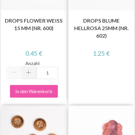
DROPS FLOWER WEISS 1
DROPS BLUME
5 MM (NR. 600)
HELLROSA 25MM (NR.
602)
0.45 €
1.25 €
Anzahl
In den Warenkorb