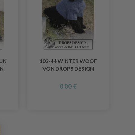
FUN
102-44 WINTER WOOF
GN
VON DROPS DESIGN
0.00 €