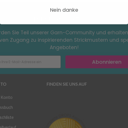
Nein danke
Sparen Sie bis zu 50%
den Sie Teil unserer Garn-Community und erhalten
iven Zugang zu inspirierenden Strickmustern und spe
Angeboten!
Abonnieren
TO
FINDEN SIE UNS AUF
 Konto
ssbuch
chliste
llverlauf