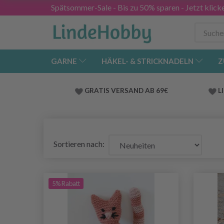
Spätsommer-Sale - Bis zu 50% sparen - Jetzt klick
GARNE
HÄKEL- & STRICKNADELN
Z
GRATIS VERSAND AB 69€
L
Sortieren nach:
5% Rabatt