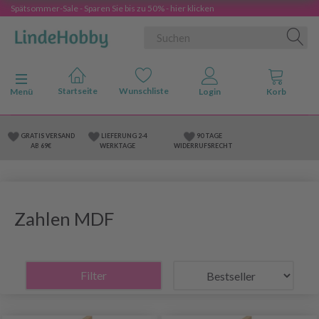
Spätsommer-Sale - Sparen Sie bis zu 50% - hier klicken
Anzeige ändern
Menü
GRATIS VERSAND
LIEFERUNG 2-4
90 TAGE
AB 69€
WERKTAGE
WIDERRUFSRECHT
Zahlen MDF
Filter