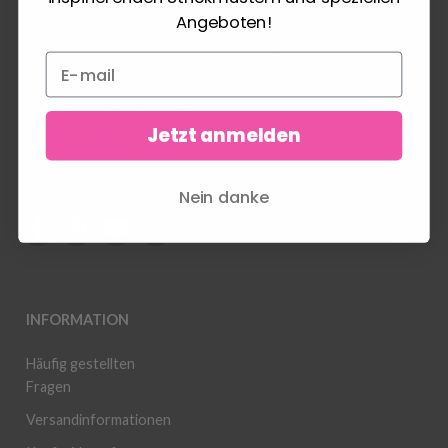
Bestellverlauf
Inspiration für das nächste
Angeboten!
Projekt gefällig? Unsere
Newsletter
riesige Sammlung
kostenloser Muster
wartet darauf, entdeckt zu
Jetzt anmelden
werden. Unser
Lindehobby-Team wünscht
gutes Gelingen.
Nein danke
INFORMATION
Häufig gestellten
Fragen
Versandinformationen