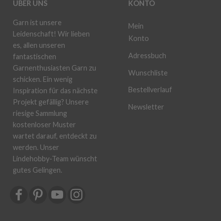
ÜBER UNS
KONTO
Garn ist unsere
Mein
Leidenschaft! Wir lieben
Konto
es, allen unseren
Adressbuch
fantastischen
Garnenthusiasten Garn zu
Wunschliste
schicken. Ein wenig
Bestellverlauf
Inspiration für das nächste
Projekt gefällig? Unsere
Newsletter
riesige Sammlung
kostenloser Muster
wartet darauf, entdeckt zu
werden. Unser
Lindehobby-Team wünscht
gutes Gelingen.