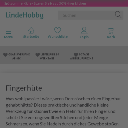
Spätsommer-Sale - Sparen Sie bis zu 50% - hier klicken
Anzeige ändern
Menü
GRATIS VERSAND
LIEFERUNG 2-4
90 TAGE
AB 69€
WERKTAGE
WIDERRUFSRECHT
Fingerhüte
Was wohl passiert wäre, wenn Dornröschen einen Fingerhut
gehabt hätte? Dieses praktische und handliche kleine
Werkzeug funktioniert wie ein Helm für Ihren Finger und
schützt Sie vor ungewollten Stichen und jeder Menge
Schmerzen, wenn Sie Nadeln durch dickes Gewebe stoßen.