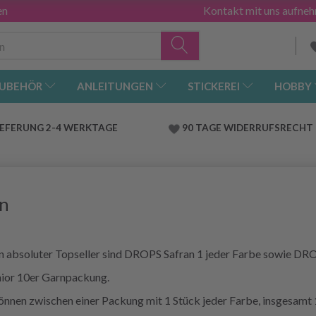
en
Kontakt mit uns aufne
UBEHÖR
ANLEITUNGEN
STICKEREI
HOBBY
IEFERUNG 2-4 WERKTAGE
90 TAGE WIDERRUFSRECHT
en
 absoluter Topseller sind DROPS Safran 1 jeder Farbe sowie DROP
nior 10er Garnpackung.
önnen zwischen einer Packung mit 1 Stück jeder Farbe, insgesamt 