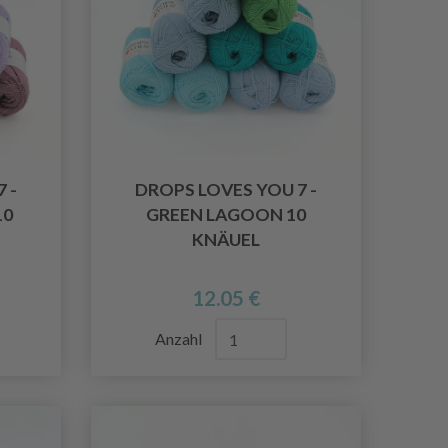
 -
DROPS LOVES YOU 7 -
10
GREEN LAGOON 10
KNÄUEL
12.05 €
Anzahl