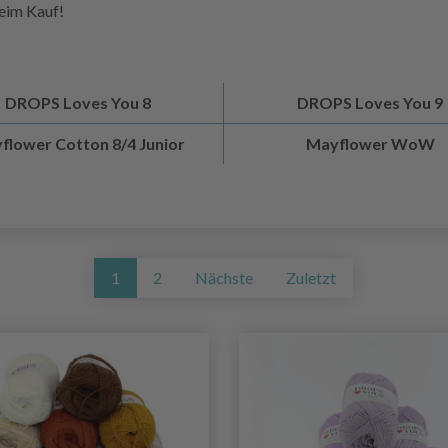
beim Kauf!
DROPS Loves You 8
DROPS Loves You 9
flower Cotton 8/4 Junior
Mayflower WoW
1
2
Nächste
Zuletzt