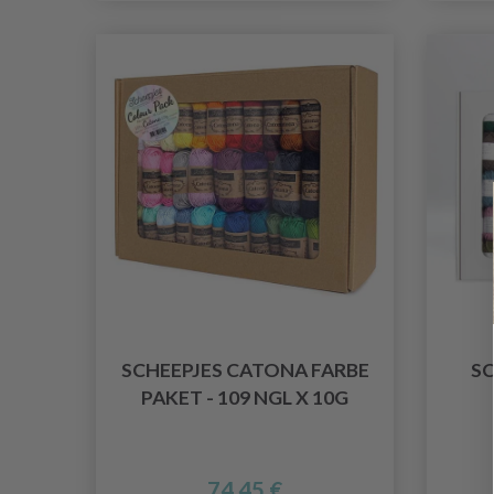
SCHEEPJES CATONA FARBE
S
PAKET - 109 NGL X 10G
74.45 €