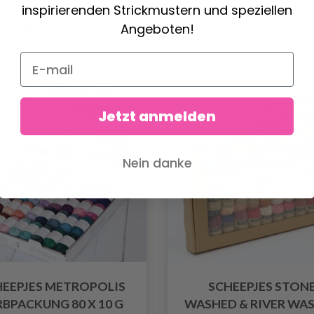
inspirierenden Strickmustern und speziellen
Anzahl
Anzahl
Angeboten!
Jetzt anmelden
Nein danke
HEEPJES METROPOLIS
SCHEEPJES STON
RBPACKUNG 80 X 10 G
WASHED & RIVER WA