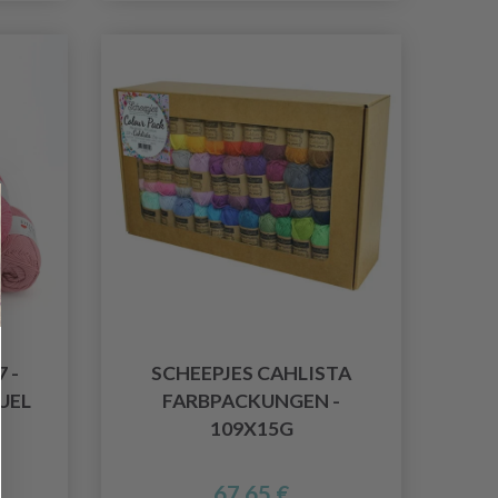
 -
SCHEEPJES CAHLISTA
UEL
FARBPACKUNGEN -
109X15G
67.65 €