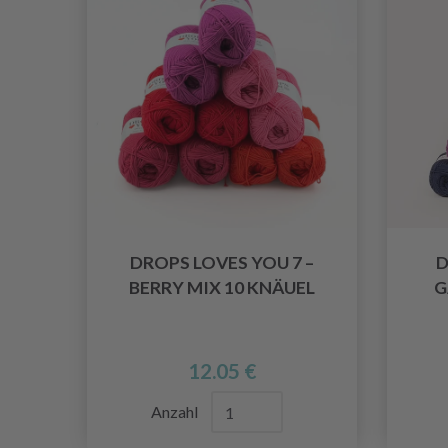
DROPS LOVES YOU 7 –
D
BERRY MIX 10 KNÄUEL
G
12.05 €
Anzahl