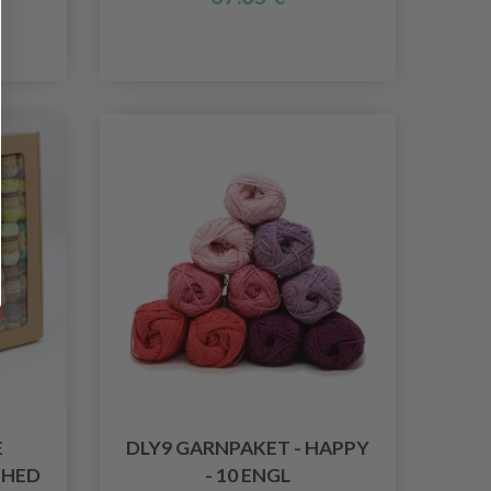
E
DLY9 GARNPAKET - HAPPY
SHED
- 10 ENGL