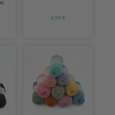
0G
6.99 €