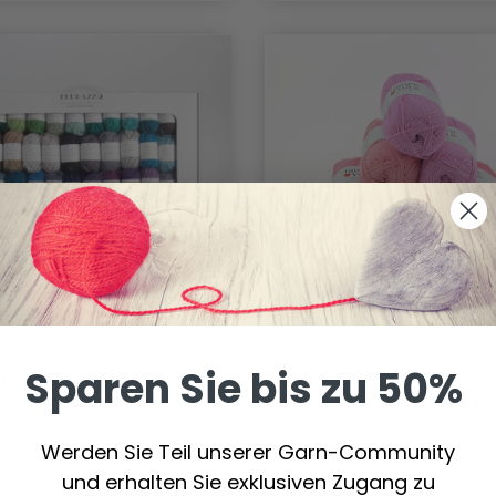
CHEEPJES TERRAZZO
DROPS LOVES YOU 7
Sparen Sie bis zu 50%
COLOUR PACK
SWEET ROSE 10 KNÄ
Werden Sie Teil unserer Garn-Community
und erhalten Sie exklusiven Zugang zu
101.55 €
12.05 €