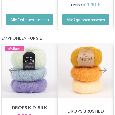
(3.00-10.00 MM)
4.40 €
Preis ab
Alle Optionen ansehen
Alle Optionen ansehen
EMPFOHLEN FÜR SIE
25%
Rabatt
DROPS KID-SILK
DROPS BRUSHED