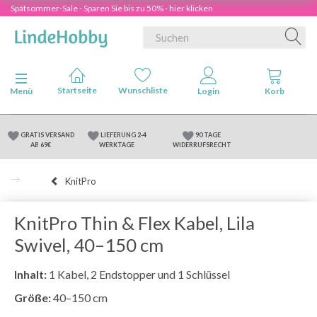
Spätsommer-Sale - Sparen Sie bis zu 50% - hier klicken
Anzeige ändern
Menü
GRATIS VERSAND
LIEFERUNG 2-4
90 TAGE
AB 69€
WERKTAGE
WIDERRUFSRECHT
KnitPro
KnitPro Thin & Flex Kabel, Lila
Swivel, 40–150 cm
Inhalt:
1 Kabel, 2 Endstopper und 1 Schlüssel
Größe:
40–150 cm