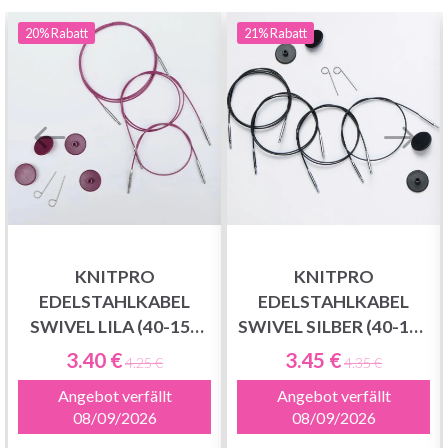
20%
Rabatt
21%
Rabatt
KNITPRO
KNITPRO
EDELSTAHLKABEL
EDELSTAHLKABEL
SWIVEL LILA (40-150
SWIVEL SILBER (40-150
CM)
CM)
3.40 €
3.45 €
4.25 €
4.35 €
Angebot verfällt
Angebot verfällt
08/09/2026
08/09/2026