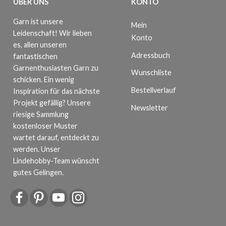
ÜBER UNS
KONTO
Garn ist unsere
Mein
Leidenschaft! Wir lieben
Konto
es, allen unseren
Adressbuch
fantastischen
Garnenthusiasten Garn zu
Wunschliste
schicken. Ein wenig
Bestellverlauf
Inspiration für das nächste
Projekt gefällig? Unsere
Newsletter
riesige Sammlung
kostenloser Muster
wartet darauf, entdeckt zu
werden. Unser
Lindehobby-Team wünscht
gutes Gelingen.