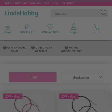
Spätsommer-Sale - Sparen Sie bis zu 50% - hier klicken
Anzeige ändern
Menü
GRATIS VERSAND
LIEFERUNG 2-4
90 TAGE
AB 69€
WERKTAGE
WIDERRUFSRECHT
Filter
20% Rabatt
20% Rabatt