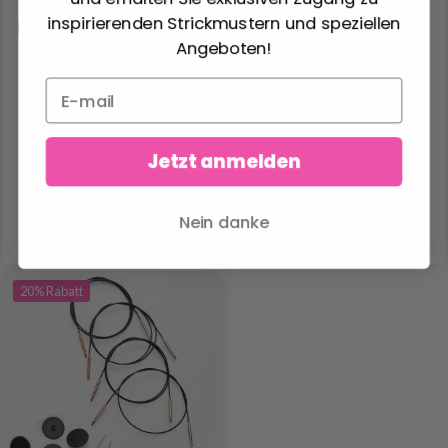
inspirierenden Strickmustern und speziellen
KNITPRO WIRE BRAUN
KNITPRO STAHLWIRE
Angeboten!
(40-150 CM)
SILBER (40-150 CM)
2.35 €
2.80 €
2.95 €
3.50 €
Jetzt anmelden
Angebot bis 08/09/2026
Angebot bis 08/09/2026
Nein danke
Alle Optionen ansehen
Alle Optionen ansehen
20% Rabatt