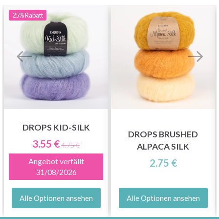
25%
Rabatt
DROPS KID-SILK
DROPS BRUSHED
3.55 €
4.75 €
ALPACA SILK
Angebot verfällt
2.75 €
31/08/2026
Alle Optionen ansehen
Alle Optionen ansehen