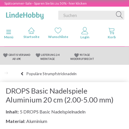
Spätsommer-Sale - Sparen Sie bis zu 50% - hier klicken
Anzeige ändern
Menü
GRATIS VERSAND
LIEFERUNG 2-4
90 TAGE
AB 69€
WERKTAGE
WIDERRUFSRECHT
Populäre Strumpfstricknadeln
DROPS Basic Nadelspiele
Aluminium 20 cm (2.00-5.00 mm)
Inhalt:
5 DROPS Basic Nadelspielnadeln
Material:
Aluminium