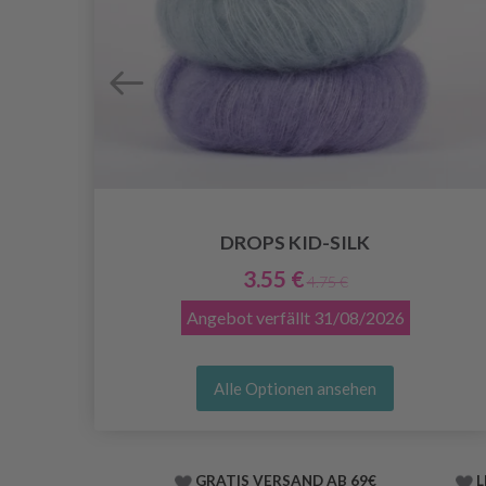
DROPS KID-SILK
3.55 €
4.75 €
Angebot verfällt
31/08/2026
Alle Optionen ansehen
GRATIS VERSAND AB 69€
L