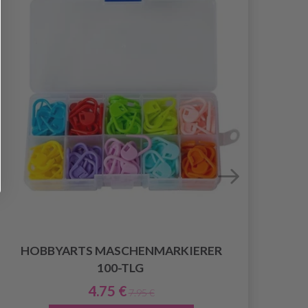
HOBBYARTS MASCHENMARKIERER
100-TLG
STR
4.75 €
7.95 €