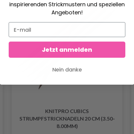
inspirierenden Strickmustern und speziellen
Angeboten!
Jetzt anmelden
Nein danke
KNITPRO CUBICS
STRUMPFSTRICKNADELN 20 CM (3.50-
8.00MM)