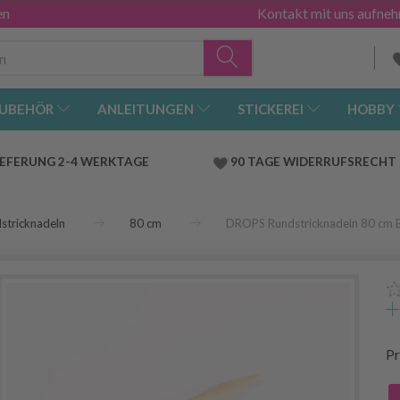
en
Kontakt mit uns aufne
UBEHÖR
ANLEITUNGEN
STICKEREI
HOBBY
IEFERUNG 2-4 WERKTAGE
90 TAGE WIDERRUFSRECHT
stricknadeln
80 cm
DROPS Rundstricknadeln 80 cm B
Pr