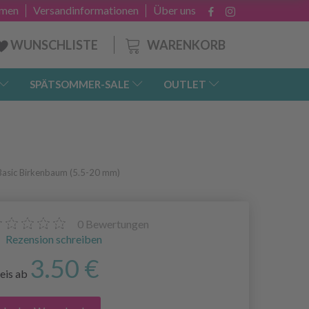
hmen
Versandinformationen
Über uns
WARENKORB
WUNSCHLISTE
SPÄTSOMMER-SALE
OUTLET
asic Birkenbaum (5.5-20 mm)
0
Bewertungen
Rezension schreiben
3.50 €
eis ab