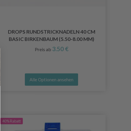
DROPS RUNDSTRICKNADELN 40 CM
KNI
BASIC BIRKENBAUM (5.50-8.00 MM)
3.50 €
Preis ab
Alle Optionen ansehen
40%
Rabatt