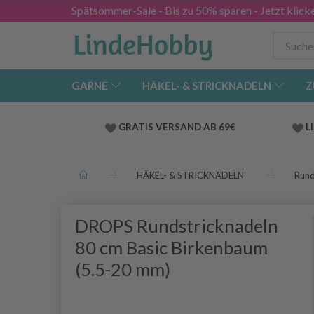
Spätsommer-Sale - Bis zu 50% sparen - Jetzt klick
GARNE
HÄKEL- & STRICKNADELN
Z
GRATIS VERSAND AB 69€
L
HÄKEL- & STRICKNADELN
Rund
DROPS Rundstricknadeln
80 cm Basic Birkenbaum
(5.5-20 mm)