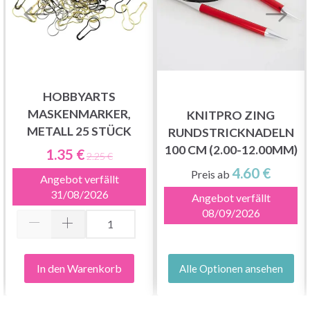
HOBBYARTS
MASKENMARKER,
KNITPRO ZING
METALL 25 STÜCK
RUNDSTRICKNADELN
100 CM (2.00-12.00MM)
1.35 €
2.25 €
4.60 €
Preis ab
Angebot verfällt
31/08/2026
Angebot verfällt
08/09/2026
In den Warenkorb
Alle Optionen ansehen