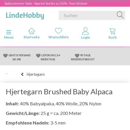
Spätsommer-Sale - Sparen Sie bis zu 50% - hier klicken
Anzeige ändern
Menü
GRATIS VERSAND
LIEFERUNG 2-4
90 TAGE
AB 69€
WERKTAGE
WIDERRUFSRECHT
Hjertegarn
Hjertegarn Brushed Baby Alpaca
Inhalt:
40% Babyalpaka, 40% Wolle, 20% Nylon
Gewicht/Länge:
25 g = ca. 200 Meter
Empfohlene Nadeln:
3-5 mm