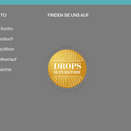
TO
FINDEN SIE UNS AUF
 Konto
ssbuch
chliste
llverlauf
letter