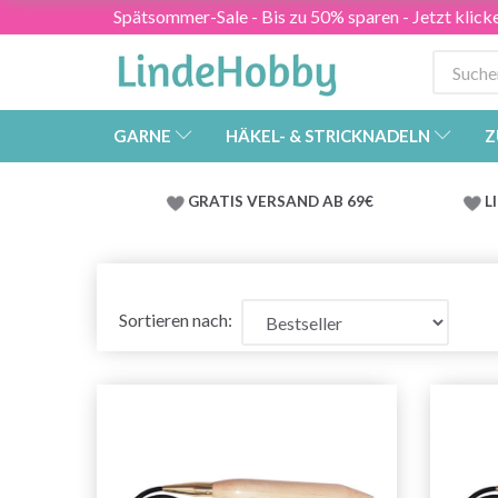
Spätsommer-Sale - Bis zu 50% sparen - Jetzt klick
GARNE
HÄKEL- & STRICKNADELN
Z
GRATIS VERSAND AB 69€
L
Sortieren nach: