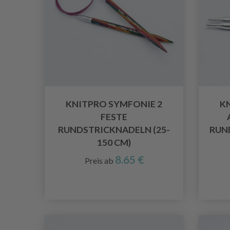
KNITPRO SYMFONIE 2
K
FESTE
RUNDSTRICKNADELN (25-
RUND
150 CM)
8.65 €
Preis ab