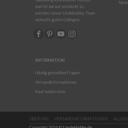
News
wartet darauf, entdeckt zu
werden. Unser Lindehobby-Team
wünscht gutes Gelingen.
INFORMATION
Häufig gestellten Fragen
Versandinformationen
Kauf widerrufen
ÜBER UNS
VERSANDINFORMATIONEN
ALLGE
Copyright 2026 ©
LindeHobby.de