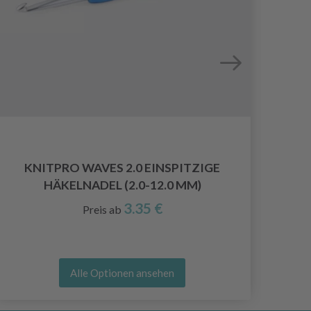
KNITPRO WAVES 2.0 EINSPITZIGE
K
HÄKELNADEL (2.0-12.0 MM)
3.35 €
Preis ab
Alle Optionen ansehen