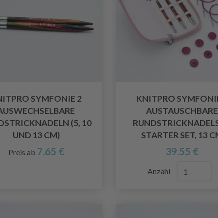
NITPRO SYMFONIE 2
KNITPRO SYMFONIE
AUSWECHSELBARE
AUSTAUSCHBARE
STRICKNADELN (5, 10
RUNDSTRICKNADELS
UND 13 CM)
STARTER SET, 13 
7.65 €
39.55 €
Preis ab
Anzahl