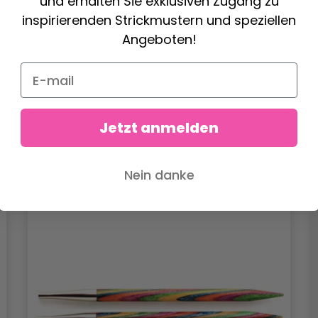
und erhalten Sie exklusiven Zugang zu
72.50 €
inspirierenden Strickmustern und speziellen
Anzahl
Angeboten!
Jetzt anmelden
Nein danke