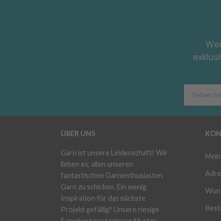
Wer
exklus
ÜBER UNS
KON
Garn ist unsere Leidenschaft! Wir
Mein
lieben es, allen unseren
Adre
fantastischen Garnenthusiasten
Garn zu schicken. Ein wenig
Wuns
Inspiration für das nächste
Beste
Projekt gefällig? Unsere riesige
Sammlung kostenloser Muster