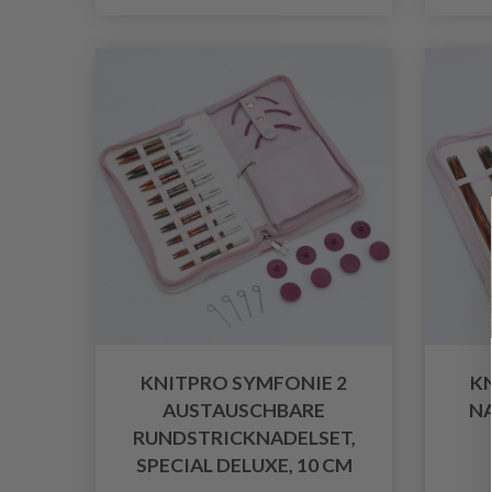
KNITPRO SYMFONIE 2
K
AUSTAUSCHBARE
NA
RUNDSTRICKNADELSET,
SPECIAL DELUXE, 10 CM