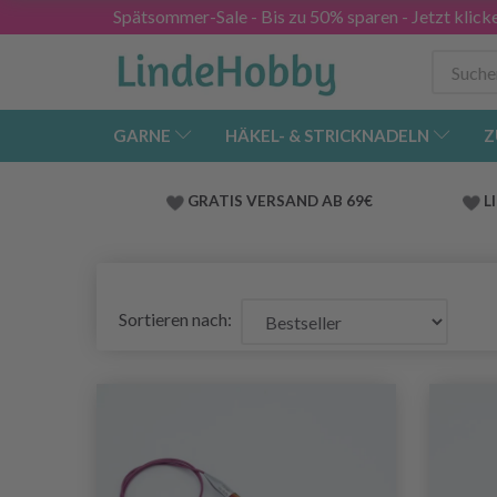
Spätsommer-Sale - Bis zu 50% sparen - Jetzt klick
GARNE
HÄKEL- & STRICKNADELN
Z
GRATIS VERSAND AB 69€
L
Sortieren nach: