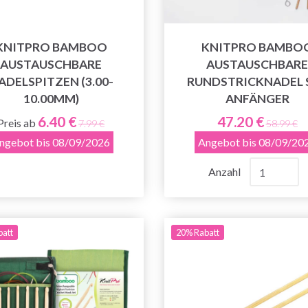
KNITPRO BAMBOO
KNITPRO BAMBO
AUSTAUSCHBARE
AUSTAUSCHBARE
ADELSPITZEN (3.00-
RUNDSTRICKNADEL 
10.00MM)
ANFÄNGER
6.40 €
47.20 €
Preis ab
7.99 €
58.99 €
ngebot bis 08/09/2026
Angebot bis 08/09/20
Anzahl
batt
20% Rabatt