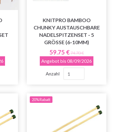
O
KNITPRO BAMBOO
CHUNKY AUSTAUSCHBARE
SET
NADELSPITZENSET - 5
GRÖSSE (6-10MM)
59.75 €
74.70 €
26
Angebot bis 08/09/2026
Anzahl
20% Rabatt