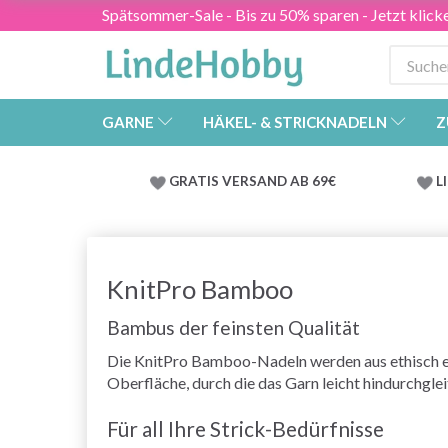
Spätsommer-Sale - Bis zu 50% sparen - Jetzt klick
GARNE
HÄKEL- & STRICKNADELN
Z
GRATIS VERSAND AB 69€
L
KnitPro Bamboo
Bambus der feinsten Qualität
Die KnitPro Bamboo-Nadeln werden aus ethisch ei
Oberfläche, durch die das Garn leicht hindurchglei
Für all Ihre Strick-Bedürfnisse