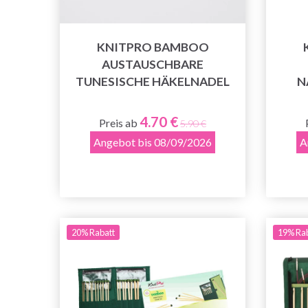
KNITPRO BAMBOO
AUSTAUSCHBARE
TUNESISCHE HÄKELNADEL
N
4.70 €
Preis ab
5.90 €
Angebot bis 08/09/2026
A
20% Rabatt
19% Ra