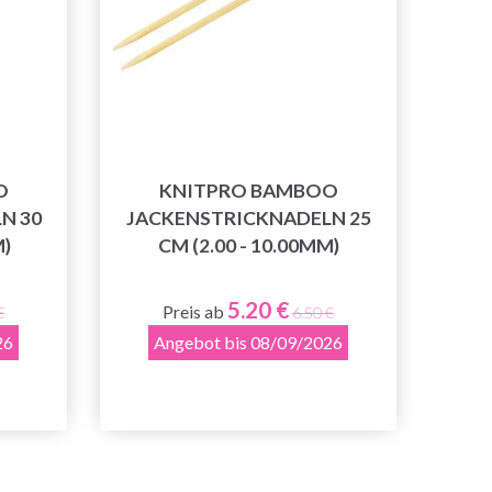
O
KNITPRO BAMBOO
N 30
JACKENSTRICKNADELN 25
M)
CM (2.00 - 10.00MM)
5.20 €
Preis ab
€
6.50 €
26
Angebot bis 08/09/2026