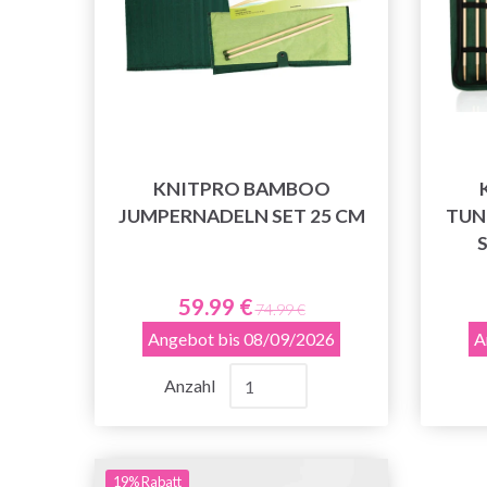
KNITPRO BAMBOO
JUMPERNADELN SET 25 CM
TUN
S
59.99 €
74.99 €
Angebot bis 08/09/2026
A
Anzahl
19% Rabatt