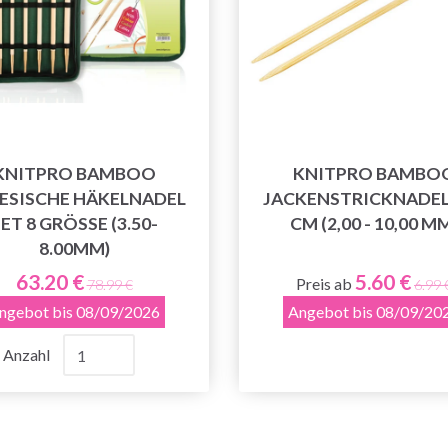
KNITPRO BAMBOO
KNITPRO BAMBO
ESISCHE HÄKELNADEL
JACKENSTRICKNADEL
ET 8 GRÖSSE (3.50-8
CM (2,00 - 10,00 M
.00MM)
63.20 €
5.60 €
Preis ab
78.99 €
6.99 
ngebot bis 08/09/2026
Angebot bis 08/09/20
Anzahl