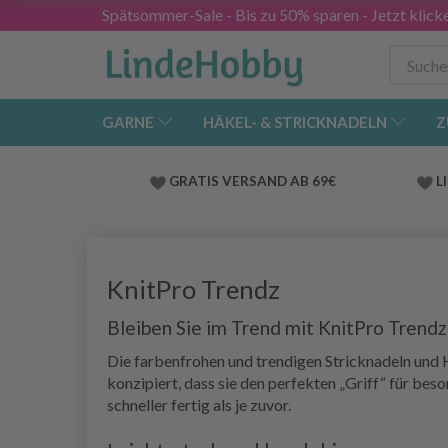
Spätsommer-Sale - Bis zu 50% sparen - Jetzt klick
GARNE
HÄKEL- & STRICKNADELN
Z
GRATIS VERSAND AB 69€
L
KnitPro Trendz
Bleiben Sie im Trend mit KnitPro Trendz
Die farbenfrohen und trendigen Stricknadeln und H
konzipiert, dass sie den perfekten „Griff“ für be
schneller fertig als je zuvor.