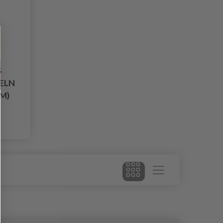
S
ELN
MM)