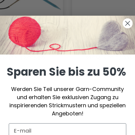
ITPRO TRENDZ FIXED
KNITPRO TUNESI
NDSTRICKNADELN 80
DOPPELT HÄKELNAD
CM (3,5-12,00 MM)
30 CM (5.00-12.00 
Sparen Sie bis zu 50%
4.75 €
4.45 €
Preis ab
Preis ab
Werden Sie Teil unserer Garn-Community
und erhalten Sie exklusiven Zugang zu
inspirierenden Strickmustern und speziellen
Angeboten!