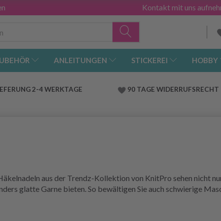
en
Kontakt mit uns aufne
UBEHÖR
ANLEITUNGEN
STICKEREI
HOBBY
IEFERUNG 2-4 WERKTAGE
90 TAGE WIDERRUFSRECHT
äkelnadeln aus der Trendz-Kollektion von KnitPro sehen nicht nur
sonders glatte Garne bieten. So bewältigen Sie auch schwierige Mas