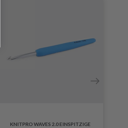
KNITPRO WAVES 2.0 EINSPITZIGE
RUN