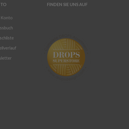
TO
FINDEN SIE UNS AUF
 Konto
ssbuch
chliste
llverlauf
letter