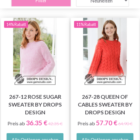
Filter
14% Rabatt
11% Rabatt
267-12 ROSE SUGAR
267-28 QUEEN OF
SWEATER BY DROPS
CABLES SWEATER BY
DESIGN
DROPS DESIGN
36.35 €
57.70 €
Preis ab
Preis ab
42.35 €
64.90 €
Alle Optionen ansehen
Alle Optionen ansehen