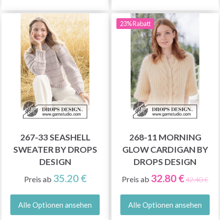
23% Rabatt
267-33 SEASHELL
268-11 MORNING
SWEATER BY DROPS
GLOW CARDIGAN BY
DESIGN
DROPS DESIGN
35.20 €
32.80 €
Preis ab
Preis ab
42.40 €
Alle Optionen ansehen
Alle Optionen ansehen