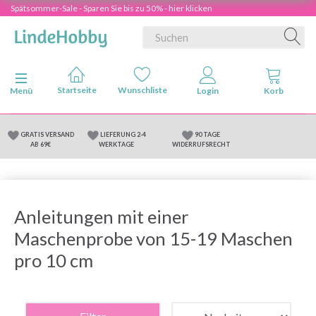
Spätsommer-Sale - Sparen Sie bis zu 50% - hier klicken
Anzeige ändern
Menü
GRATIS VERSAND
LIEFERUNG 2-4
90 TAGE
AB 69€
WERKTAGE
WIDERRUFSRECHT
Anleitungen mit einer
Maschenprobe von 15-19 Maschen
pro 10 cm